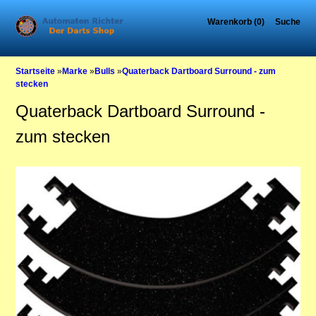
Warenkorb (0)
Suche
Startseite
»
Marke
»
Bulls
»
Quaterback Dartboard Surround - zum
stecken
Quaterback Dartboard Surround -
zum stecken