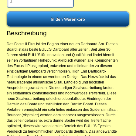
Beschreibung
Das Focus II Plus ist der Beginn einer neuen Dartboard Ära. Dieses
Board ist das beste BULL'S Dartboard aller Zeiten. Seit über 30
Jahren steht BULL'S für Innovation und Qualität und findet hiermit
seinen vorläufigen Höhepunkt. Akribisch wurden alle Komponenten
des Focus II Plus geplant, entworfen und miteinander zu diesem
einzigartigen Dartboard verschmolzen. High End Dartboard-
Technologie in einem umwerfenden Design. Das Herzstück ist das
herausragende afrikanische Sisal. Langlebig und höchsten
Ansprüchen gewachsen. Die neuartiger Sisalverarbeitung kreiert
ein erstaunlich kontrastreiches und hochwertiges Trefferfeld. Diese
neue Sisalverarbeitung erleichtert ebenfalls das Eindringen der
Darts in das Board und stabilisiert den Dart im Board. Dieses
Verfahren ermöglicht ein sehr tiefes einlassen des Spiders im Sisal,
Bouncer (Abpraller) werden damit nahezu ausgeschlossen. Durch
das tief eingelassene, extra dünne Spider wird die Trefferfläche
optimiert, dieses wird vor allem im Bereich des BULL'S Eyes im
Vergleich zu herkömmlichen Dartboards deutlich. Das angewandte