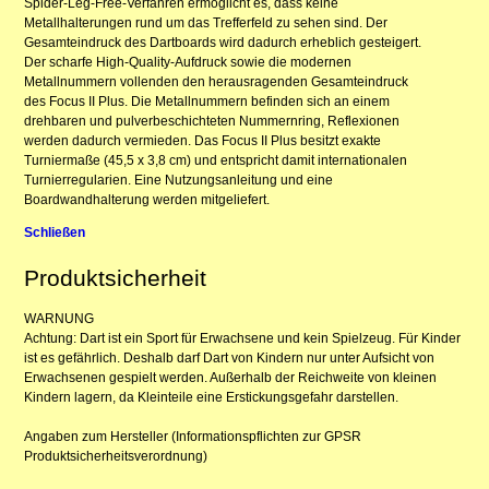
Spider-Leg-Free-Verfahren ermöglicht es, dass keine
Metallhalterungen rund um das Trefferfeld zu sehen sind. Der
Gesamteindruck des Dartboards wird dadurch erheblich gesteigert.
Der scharfe High-Quality-Aufdruck sowie die modernen
Metallnummern vollenden den herausragenden Gesamteindruck
des Focus II Plus. Die Metallnummern befinden sich an einem
drehbaren und pulverbeschichteten Nummernring, Reflexionen
werden dadurch vermieden. Das Focus II Plus besitzt exakte
Turniermaße (45,5 x 3,8 cm) und entspricht damit internationalen
Turnierregularien. Eine Nutzungsanleitung und eine
Boardwandhalterung werden mitgeliefert.
Schließen
Produktsicherheit
WARNUNG
Achtung: Dart ist ein Sport für Erwachsene und kein Spielzeug. Für Kinder
ist es gefährlich. Deshalb darf Dart von Kindern nur unter Aufsicht von
Erwachsenen gespielt werden. Außerhalb der Reichweite von kleinen
Kindern lagern, da Kleinteile eine Erstickungsgefahr darstellen.
Angaben zum Hersteller (Informationspflichten zur GPSR
Produktsicherheitsverordnung)