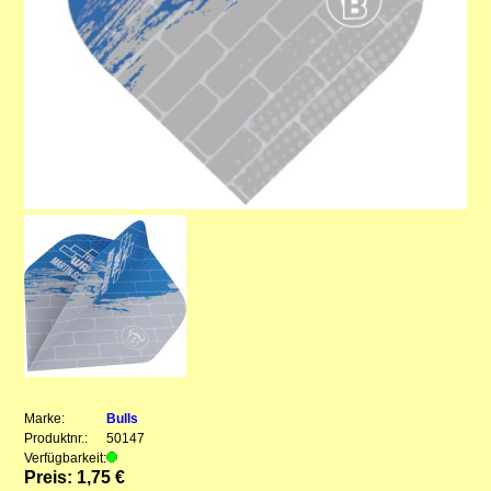
Marke:
Bulls
Produktnr.:
50147
Verfügbarkeit:
Preis: 1,75 €