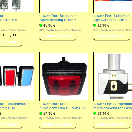
art
Löwen Dart Aufkleber
Löwen Dart Aufkleber
kellampen
Spielanleitung HB8-96
Spielwahlpanel HB8
45,00 €
32,90 €
, zzgl.
Versandkosten
inkl. MwSt, zzgl.
Versandkosten
inkl. MwSt, zzgl.
Versandkos
rt Funktionstaste
Löwen Dart Taste
Löwen Dart Lampenhal
p für HB8
"Spielerwechsel" Easy Clip
mit Microschalter Easy
€
14,90 €
13,90 €
, zzgl.
Versandkosten
inkl. MwSt, zzgl.
Versandkosten
inkl. MwSt, zzgl.
Versandkos