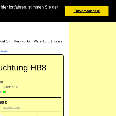
Warenkorb
er fortfahren, stimmen Sie der
Einverstanden!
0 Produkt(e) - 0,00 €
Deutsch
: +49 (0) 373 46 - 15 52
tel (0)
Mein Konto
Warenkorb
Kasse
g HB8
uchtung HB8
en
38009558-0
t:
,90 €
gl.
Versandkosten