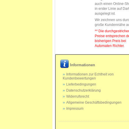
auch einen Online-Sh
in erster Linie auf Da
ausgelegt ist.
Wir zeichnen uns dur
große Kundennähe a
** Die durchgestrich
Preise entsprechen 
bisherigen Preis bei
Automaten Richter.
Informationen
Informationen zur Echtheit von
Kundenbewertungen
Lieferbedingungen
Datenschutzerklärung
Widerrufsrecht
Allgemeine Geschäftsbedingungen
Impressum