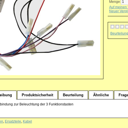
Menge:
Auf meinen 
Neuer Vergl
Beurteilun
eibung
Produktsicherheit
Beurteilung
Ähnliche
Frag
bindung zur Beleuchtung der 3 Funktionstasten
en
,
Ersatzteile
,
Kabel