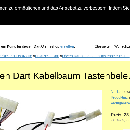
n zu ermöglichen und das Angebot zu verbessern. Indem Sie hi
fach an falls Sie Fragen zu Löwendart-Automaten, zu Darts oder Dartzubehör haben
 ein Konto für diesen Dart Onlineshop
erstellen
.
Startseite
Wunschzet
eräte und Ersatzteile
»
Ersatzteile Dart
»
Löwen Dart Kabelbaum Tastenbeleuchtun
en Dart Kabelbaum Tastenbele
Marke:
Löw
Produktnr.:
E
Verfügbarkei
Preis: 23
inkl. MwSt, zz