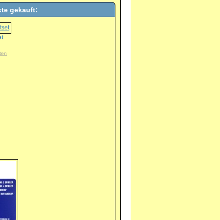
te gekauft:
et
ten