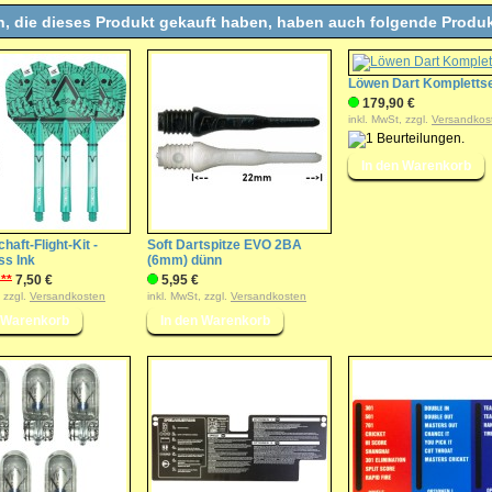
, die dieses Produkt gekauft haben, haben auch folgende Produk
Löwen Dart Kompletts
179,90 €
inkl. MwSt, zzgl.
Versandkos
haft-Flight-Kit -
Soft Dartspitze EVO 2BA
ss Ink
(6mm) dünn
 **
7,50 €
5,95 €
, zzgl.
Versandkosten
inkl. MwSt, zzgl.
Versandkosten