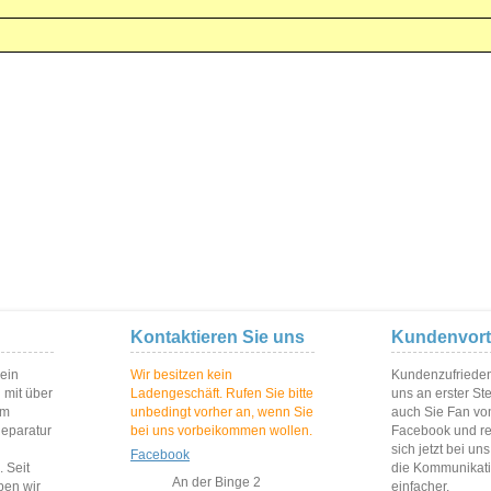
Kontaktieren Sie uns
Kundenvort
 ein
Wir besitzen kein
Kundenzufriedenh
 mit über
Ladengeschäft. Rufen Sie bitte
uns an erster St
im
unbedingt vorher an, wenn Sie
auch Sie Fan vo
Reparatur
bei uns vorbeikommen wollen.
Facebook und reg
sich jetzt bei un
Facebook
 Seit
die Kommunikat
An der Binge 2
ben wir
einfacher.