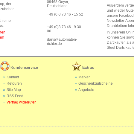
09468 Geyer,
op, der
Außerdem vergeb
Deutschland
rtzubehör
und wieder Guts
+49 (0)3 73 46 - 15 52
unsere Faceboo
ch eine
Newsletter-Abo
us.
Dranbleiben lohn
+49 (0)3 73 46 - 9 30
06
enen
In unserem Onli
dem
können Sie sow
darts@automaten-
Dart kaufen als a
richter.de
Steel Darts kauf
Kundenservice
Extras
Kontakt
Marken
Retouren
Geschenkgutscheine
Site Map
Angebote
RSS Feed
Vertrag widerrufen