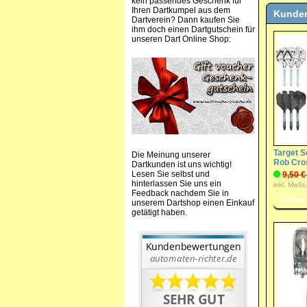
kein passendes Geschenk für
Ihren Dartkumpel aus dem
Kunden
Dartverein? Dann kaufen Sie
ihm doch einen Dartgutschein für
unseren Dart Online Shop:
Target Sc
Die Meinung unserer
Rob Cro
Dartkunden ist uns wichtig!
Lesen Sie selbst und
9,50 €
hinterlassen Sie uns ein
inkl. MwSt
Feedback nachdem Sie in
unserem Dartshop einen Einkauf
getätigt haben.