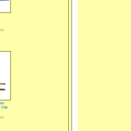
ten
ter
 Clip
ten