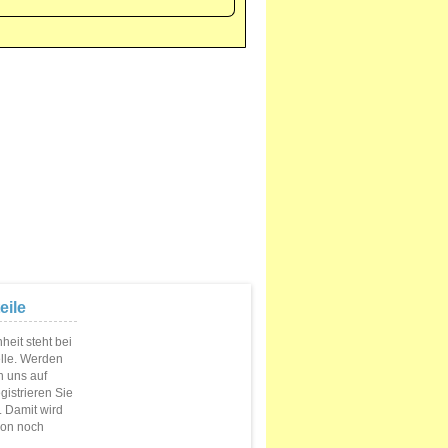
eile
eit steht bei
elle. Werden
n uns auf
istrieren Sie
s. Damit wird
ion noch