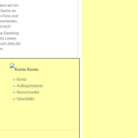
en wir hin
cheine an
k-Fans und
nnementen.
t sich!
ne Dartshop
ohl Löwen
uch alles für
en.
Konto
Konto
Auftragshistorie
Wunschzettel
Newsletter