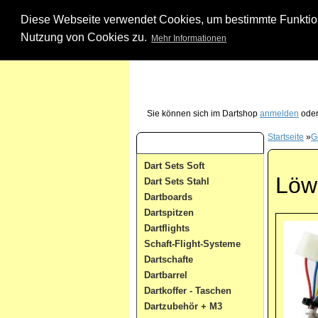
Diese Webseite verwendet Cookies, um bestimmte Funktione
Nutzung von Cookies zu.
Mehr Informationen
Unsere Dartshop Hotline - rufen Sie uns ein
Sie können sich im Dartshop
anmelden
oder
Startseite
»
G
Dart Kategorien
Dart Sets Soft
Löw
Dart Sets Stahl
Dartboards
Dartspitzen
Dartflights
Schaft-Flight-Systeme
Dartschafte
Dartbarrel
Dartkoffer - Taschen
Dartzubehör + M3