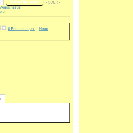
- ODER -
Wunschzettel
eich
0 Beurteilungen.
|
Neue
g
e