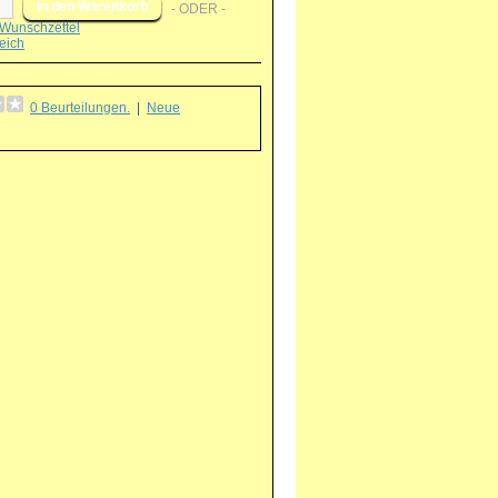
- ODER -
Wunschzettel
eich
0 Beurteilungen.
|
Neue
g