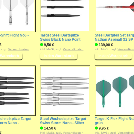
Shift Flight No6 -
Target Steel Dartspitze
Steel Dartpfeil Set Targ
Swiss Black Nano Point
Nathan Aspinall G2 SP
€
9,50 €
139,00 €
, zzgl.
Versandkosten
inkl. MwSt, zzgl.
Versandkosten
inkl. MwSt, zzgl.
Versandkos
chselspitze Target
Steel Wechselspitze Target
Target K-Flex Flight No
torm Nano -
Swiss Storm Nano - Silber
grün
14,50 €
9,95 €
€
inkl. MwSt, zzgl.
Versandkosten
inkl. MwSt, zzgl.
Versandkos