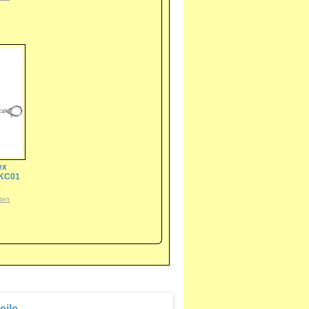
ex
 KC01
ten
eile