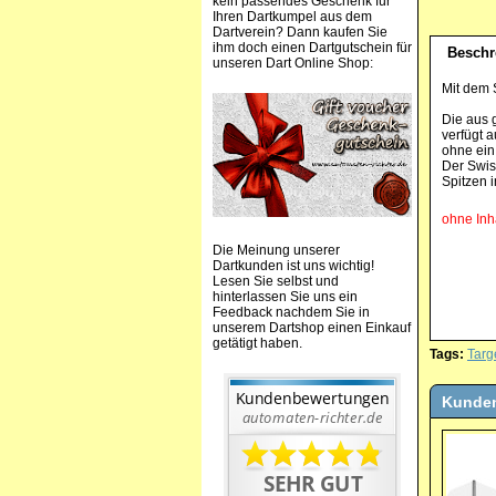
kein passendes Geschenk für
Ihren Dartkumpel aus dem
Dartverein? Dann kaufen Sie
ihm doch einen Dartgutschein für
Beschr
unseren Dart Online Shop:
Mit dem 
Die aus g
verfügt 
ohne ein
Der Swiss
Spitzen 
ohne Inh
Die Meinung unserer
Dartkunden ist uns wichtig!
Lesen Sie selbst und
hinterlassen Sie uns ein
Feedback nachdem Sie in
unserem Dartshop einen Einkauf
getätigt haben.
Tags:
Targ
Kunden