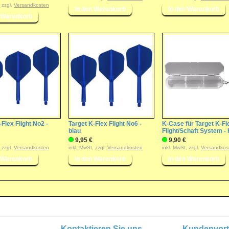
, zzgl.
Versandkosten
-Flex Flight No2 -
Target K-Flex Flight No6 -
K-Case für Target K-Fl
blau
Flight/Schaft System -
9,95 €
9,90 €
, zzgl.
Versandkosten
inkl. MwSt, zzgl.
Versandkosten
inkl. MwSt, zzgl.
Versandkos
Kontaktieren Sie uns
Kundenvort