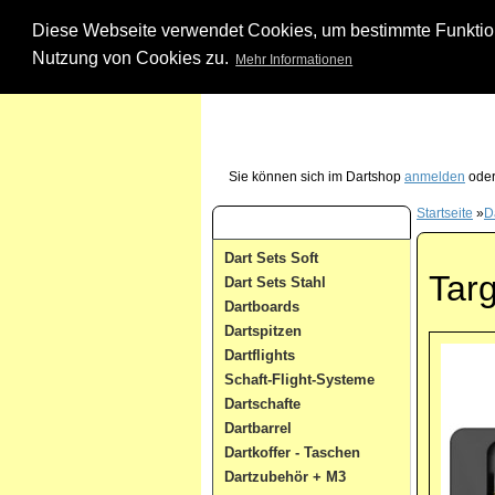
Diese Webseite verwendet Cookies, um bestimmte Funktione
Nutzung von Cookies zu.
Mehr Informationen
Unsere Dartshop Hotline - rufen Sie uns ein
Sie können sich im Dartshop
anmelden
oder
Startseite
»
D
Dart Kategorien
Dart Sets Soft
Targ
Dart Sets Stahl
Dartboards
Dartspitzen
Dartflights
Schaft-Flight-Systeme
Dartschafte
Dartbarrel
Dartkoffer - Taschen
Dartzubehör + M3