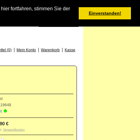
Warenkorb
er fortfahren, stimmen Sie der
Einverstanden!
0 Produkt(e) - 0,00 €
Deutsch
: +49 (0) 373 46 - 15 52
tel (0)
Mein Konto
Warenkorb
Kasse
et
19648
t:
,90 €
gl.
Versandkosten