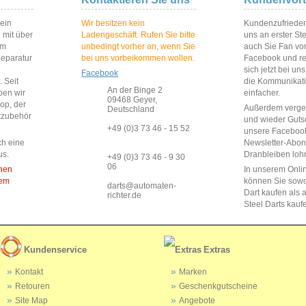
 ein
Wir besitzen kein
Kundenzufriedenh
 mit über
Ladengeschäft. Rufen Sie bitte
uns an erster St
im
unbedingt vorher an, wenn Sie
auch Sie Fan vo
Reparatur
bei uns vorbeikommen wollen.
Facebook und reg
sich jetzt bei un
Facebook
 Seit
die Kommunikat
An der Binge 2
ben wir
einfacher.
09468 Geyer,
op, der
Außerdem vergeb
Deutschland
rtzubehör
und wieder Guts
+49 (0)3 73 46 - 15 52
unsere Faceboo
ch eine
Newsletter-Abo
us.
Dranbleiben lohn
+49 (0)3 73 46 - 9 30
06
enen
In unserem Onli
dem
können Sie sow
darts@automaten-
Dart kaufen als a
richter.de
Steel Darts kauf
Kundenservice
Extras
Kontakt
Marken
Retouren
Geschenkgutscheine
Site Map
Angebote