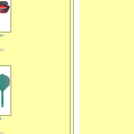
et -
ten
2 -
ten