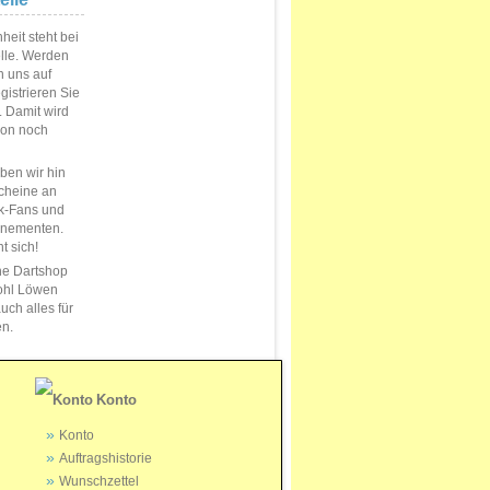
eit steht bei
elle. Werden
n uns auf
istrieren Sie
s. Damit wird
ion noch
en wir hin
cheine an
k-Fans und
nnementen.
t sich!
ne Dartshop
ohl Löwen
uch alles für
en.
Konto
Konto
Auftragshistorie
Wunschzettel