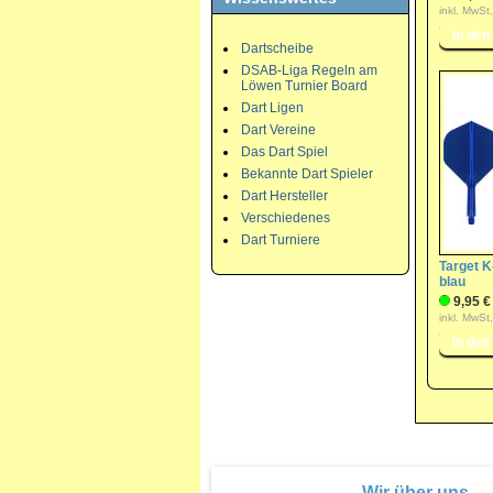
inkl. MwSt
Dartscheibe
DSAB-Liga Regeln am
Löwen Turnier Board
Dart Ligen
Dart Vereine
Das Dart Spiel
Bekannte Dart Spieler
Dart Hersteller
Verschiedenes
Dart Turniere
Target K
blau
9,95 €
inkl. MwSt
Wir über uns