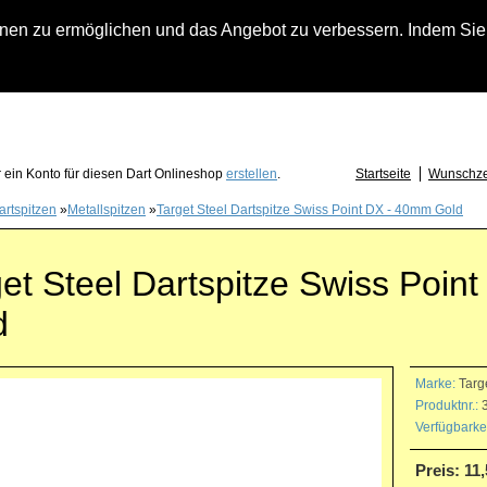
n zu ermöglichen und das Angebot zu verbessern. Indem Sie hi
fach an falls Sie Fragen zu Löwendart-Automaten, zu Darts oder Dartzubehör haben
 ein Konto für diesen Dart Onlineshop
erstellen
.
Startseite
Wunschzet
artspitzen
»
Metallspitzen
»
Target Steel Dartspitze Swiss Point DX - 40mm Gold
et Steel Dartspitze Swiss Poin
d
Marke:
Targ
Produktnr.:
3
Verfügbarkei
Preis: 11,