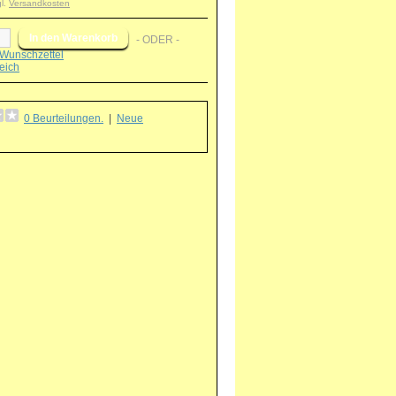
gl.
Versandkosten
- ODER -
Wunschzettel
eich
0 Beurteilungen.
|
Neue
g