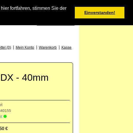
Warenkorb
er fortfahren, stimmen Sie der
Einverstanden!
0 Produkt(e) - 0,00 €
Deutsch
: +49 (0) 373 46 - 15 52
tel (0)
Mein Konto
Warenkorb
Kasse
t DX - 40mm
et
40155
t:
50 €