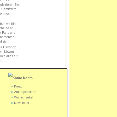
n uns auf
istrieren Sie
s. Damit wird
ion noch
en wir hin
cheine an
k-Fans und
nnementen.
t sich!
ne Dartshop
ohl Löwen
uch alles für
en.
Konto
Konto
Auftragshistorie
Wunschzettel
Newsletter