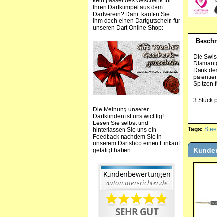
kein passendes Geschenk für
Ihren Dartkumpel aus dem
Dartverein? Dann kaufen Sie
ihm doch einen Dartgutschein für
unseren Dart Online Shop:
Beschr
Die Swis
Diamantgr
Dank des
patentie
Spitzen 
3 Stück p
Die Meinung unserer
Dartkunden ist uns wichtig!
Lesen Sie selbst und
Tags:
Stee
hinterlassen Sie uns ein
Feedback nachdem Sie in
unserem Dartshop einen Einkauf
Kunden
getätigt haben.