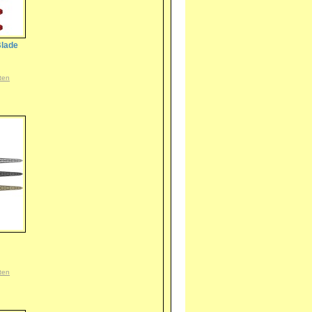
Blade
ten
m
ten