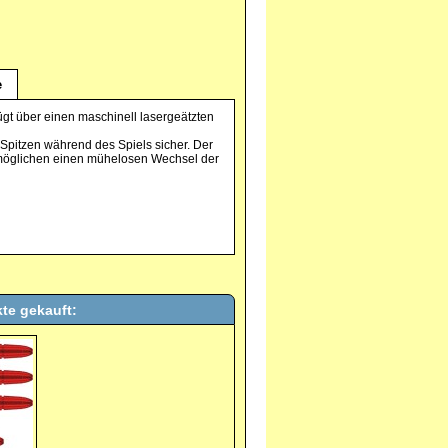
e
fügt über einen maschinell lasergeätzten
Spitzen während des Spiels sicher. Der
rmöglichen einen mühelosen Wechsel der
te gekauft: