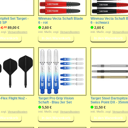
tpfeil Set Target -
Winmau Vecta Schaft Blade
Winmau Vecta Schaft 
3 SP
6 - rot
6 - schwarz
 € **
89,00 €
2,60 €
2,60 €
, zzgl.
Versandkosten
inkl. MwSt, zzgl.
Versandkosten
inkl. MwSt, zzgl.
Versandkos
-Flex Flight No2 -
Target Pro Grip Vision
Target Steel Dartspitze
Schaft - Blau 3er Set
Swiss Point DX - 35m
5,50 €
11,50 €
, zzgl.
Versandkosten
inkl. MwSt, zzgl.
Versandkosten
inkl. MwSt, zzgl.
Versandkos