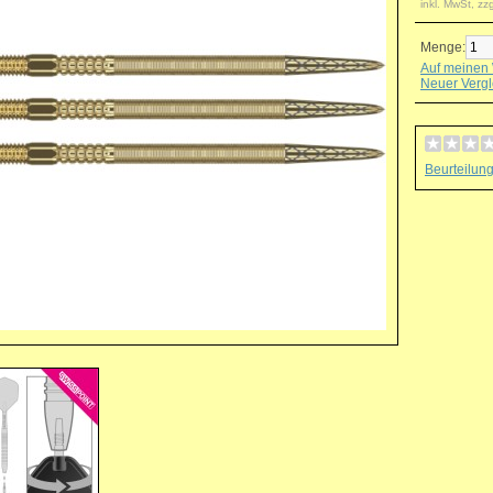
inkl. MwSt, zz
Menge:
Auf meinen 
Neuer Vergl
Beurteilun