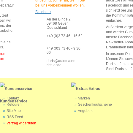
im
unbedingt vorher an, wenn Sie
auch Sie Fan vo
Reparatur
bei uns vorbeikommen wollen.
Facebook und reg
sich jetzt bei un
Facebook
 Seit
die Kommunikat
An der Binge 2
ben wir
einfacher.
09468 Geyer,
op, der
Außerdem vergeb
Deutschland
rtzubehör
und wieder Guts
+49 (0)3 73 46 - 15 52
unsere Faceboo
ch eine
Newsletter-Abo
us.
Dranbleiben lohn
+49 (0)3 73 46 - 9 30
06
enen
In unserem Onli
dem
können Sie sow
darts@automaten-
Dart kaufen als a
richter.de
Steel Darts kauf
Extras
Kontakt
Marken
Kundenservice
Retouren
Geschenkgutscheine
Site Map
Angebote
RSS Feed
Vertrag widerrufen