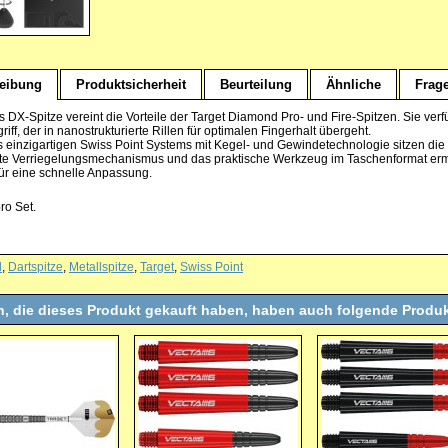
eibung
Produktsicherheit
Beurteilung
Ähnliche
Frag
s DX-Spitze vereint die Vorteile der Target Diamond Pro- und Fire-Spitzen. Sie ver
iff, der in nanostrukturierte Rillen für optimalen Fingerhalt übergeht.
 einzigartigen Swiss Point Systems mit Kegel- und Gewindetechnologie sitzen die 
rte Verriegelungsmechanismus und das praktische Werkzeug im Taschenformat e
für eine schnelle Anpassung.
ro Set.
l
,
Dartspitze
,
Metallspitze
,
Target
,
Swiss Point
, die dieses Produkt gekauft haben, haben auch folgende Produk