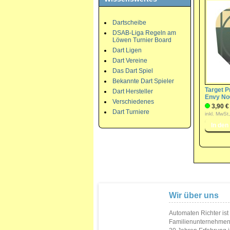
Dartscheibe
DSAB-Liga Regeln am
Löwen Turnier Board
Dart Ligen
Dart Vereine
Das Dart Spiel
Bekannte Dart Spieler
Target Pr
Dart Hersteller
Envy No6
Verschiedenes
3,90 €
Dart Turniere
inkl. MwSt
Wir über uns
Automaten Richter ist
Familienunternehmen