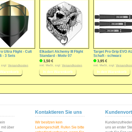
o Ultra Flight - Cult
Elkadart Alchemy III Flight
Target Pro Grip EVO A
 - 3 Sets
Standard - Motiv 07
Schaft - schwarz
1,50 €
3,95 €
, zzgl.
Versandkosten
inkl. MwSt, zzgl.
Versandkosten
inkl. MwSt, zzgl.
Versandkos
Kontaktieren Sie uns
Kundenvort
 ein
Wir besitzen kein
Kundenzufriedenh
 mit über
Ladengeschäft. Rufen Sie bitte
uns an erster St