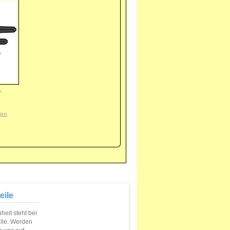
L
ten
eile
eit steht bei
elle. Werden