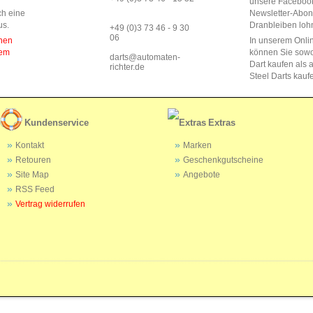
unsere Faceboo
ch eine
Newsletter-Abo
us.
Dranbleiben lohn
+49 (0)3 73 46 - 9 30
06
enen
In unserem Onli
dem
können Sie sow
darts@automaten-
Dart kaufen als a
richter.de
Steel Darts kauf
Kundenservice
Extras
Kontakt
Marken
Retouren
Geschenkgutscheine
Site Map
Angebote
RSS Feed
Vertrag widerrufen