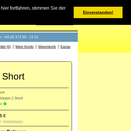
Warenkorb
er fortfahren, stimmen Sie der
Einverstanden!
0 Produkt(e) - 0,00 €
Deutsch
: +49 (0) 373 46 - 15 52
tel (0)
Mein Konto
Warenkorb
Kasse
 Short
orn
ripper 2 Short
t:
5 €
gl.
Versandkosten