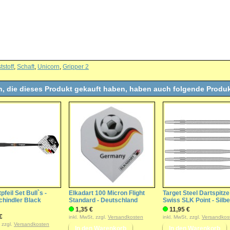
tstoff
,
Schaft
,
Unicorn
,
Gripper 2
, die dieses Produkt gekauft haben, haben auch folgende Produk
pfeil Set Bull`s -
Elkadart 100 Micron Flight
Target Steel Dartspitze
chindler Black
Standard - Deutschland
Swiss SLK Point - Silbe
1,35 €
11,95 €
€
inkl. MwSt, zzgl.
Versandkosten
inkl. MwSt, zzgl.
Versandkos
, zzgl.
Versandkosten