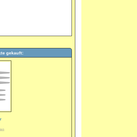
te gekauft:
r
ten