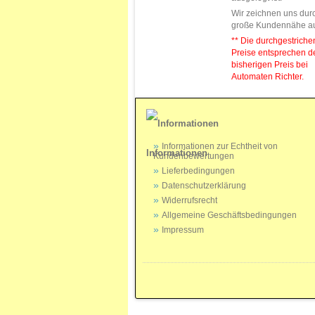
Wir zeichnen uns dur
große Kundennähe a
** Die durchgestrich
Preise entsprechen 
bisherigen Preis bei
Automaten Richter.
Informationen zur Echtheit von
Informationen
Kundenbewertungen
Lieferbedingungen
Datenschutzerklärung
Widerrufsrecht
Allgemeine Geschäftsbedingungen
Impressum