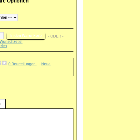
are Optionen
- ODER -
Wunschzettel
eich
0 Beurteilungen.
|
Neue
g
e