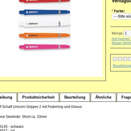
Verfügb
*
Farbe:
Menge:
Auf meinen 
Neuer Vergl
Beurteilun
eibung
Produktsicherheit
Beurteilung
Ähnliche
Frag
f Schaft Unicorn Gripper 2 mit Federring und Gravur.
hne Gewinde: Short ca. 33mm
8145 - schwarz
8547 - rot