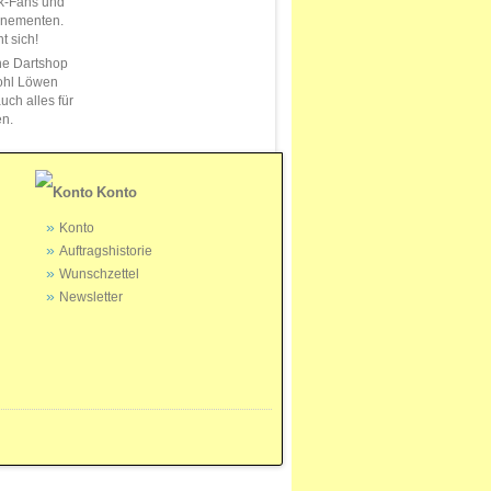
k-Fans und
nnementen.
t sich!
ne Dartshop
ohl Löwen
uch alles für
en.
Konto
Konto
Auftragshistorie
Wunschzettel
Newsletter