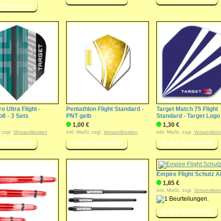
o Ultra Flight -
Pentathlon Flight Standard -
Target Match 75 Flight
6 - 3 Sets
PNT gelb
Standard - Target Logo
1,00 €
1,30 €
, zzgl.
Versandkosten
inkl. MwSt, zzgl.
Versandkosten
inkl. MwSt, zzgl.
Versandkos
Empire Flight Schutz A
1,85 €
inkl. MwSt, zzgl.
Versandkos