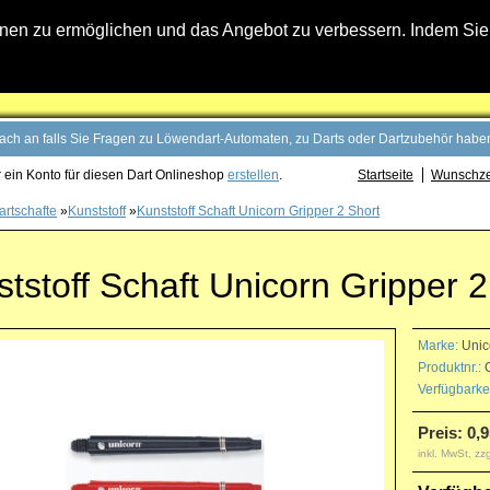
n zu ermöglichen und das Angebot zu verbessern. Indem Sie hi
fach an falls Sie Fragen zu Löwendart-Automaten, zu Darts oder Dartzubehör haben
 ein Konto für diesen Dart Onlineshop
erstellen
.
Startseite
Wunschzet
artschafte
»
Kunststoff
»
Kunststoff Schaft Unicorn Gripper 2 Short
tstoff Schaft Unicorn Gripper 2
Marke:
Unic
Produktnr.:
G
Verfügbarkei
Preis: 0,9
inkl. MwSt, zz