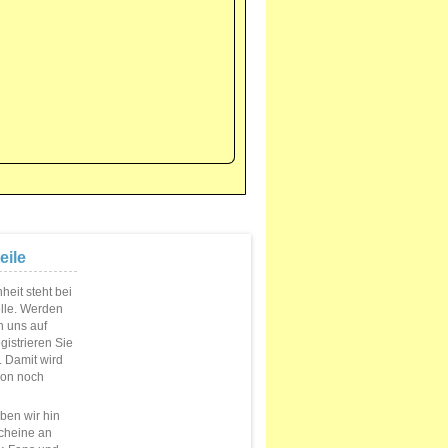
eile
eit steht bei
elle. Werden
n uns auf
istrieren Sie
s. Damit wird
ion noch
en wir hin
cheine an