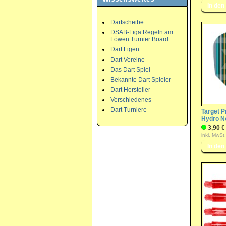
Dartscheibe
DSAB-Liga Regeln am
Löwen Turnier Board
Dart Ligen
Dart Vereine
Das Dart Spiel
Bekannte Dart Spieler
Dart Hersteller
Verschiedenes
Dart Turniere
Target Pr
Hydro No
3,90 €
inkl. MwSt