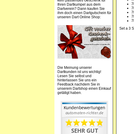
kein passendes Geschenk für
7
Ihren Dartkumpel aus dem
7
Dartverein? Dann kaufen Sie
7
ihm doch einen Dartgutschein für
7
unseren Dart Online Shop:
7
Set a 3 S
Die Meinung unserer
Dartkunden ist uns wichtig!
Lesen Sie selbst und
hinterlassen Sie uns ein
Feedback nachdem Sie in
unserem Dartshop einen Einkauf
getätigt haben.