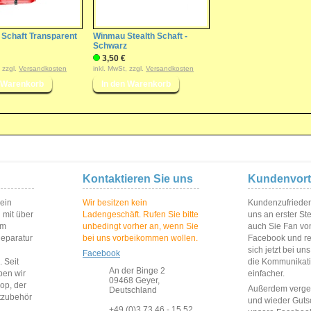
 Schaft Transparent
Winmau Stealth Schaft -
Schwarz
3,50 €
, zzgl.
Versandkosten
inkl. MwSt, zzgl.
Versandkosten
Kontaktieren Sie uns
Kundenvort
 ein
Wir besitzen kein
Kundenzufriedenh
 mit über
Ladengeschäft. Rufen Sie bitte
uns an erster St
im
unbedingt vorher an, wenn Sie
auch Sie Fan vo
Reparatur
bei uns vorbeikommen wollen.
Facebook und reg
sich jetzt bei un
Facebook
 Seit
die Kommunikat
An der Binge 2
ben wir
einfacher.
09468 Geyer,
op, der
Außerdem vergeb
Deutschland
rtzubehör
und wieder Guts
+49 (0)3 73 46 - 15 52