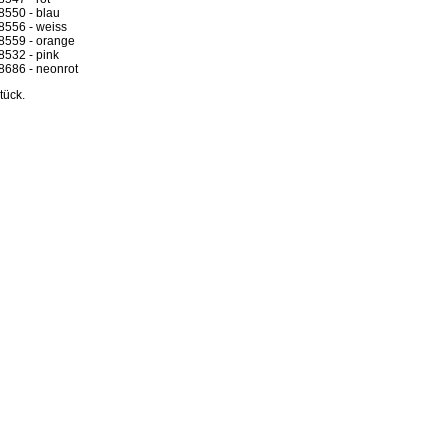
8550 - blau
8556 - weiss
8559 - orange
8532 - pink
8686 - neonrot
tück.