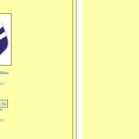
 Blau
ten
lu
ten