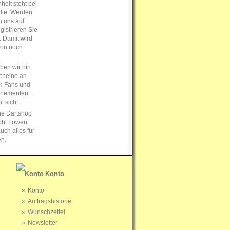
eit steht bei
elle. Werden
n uns auf
istrieren Sie
s. Damit wird
ion noch
en wir hin
cheine an
k-Fans und
nnementen.
t sich!
ne Dartshop
ohl Löwen
uch alles für
en.
Konto
Konto
Auftragshistorie
Wunschzettel
Newsletter