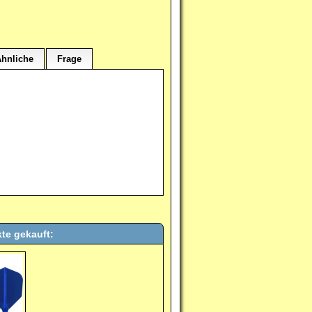
hnliche
Frage
te gekauft: