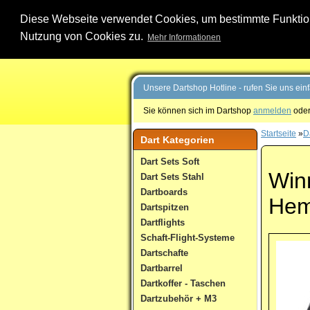
Diese Webseite verwendet Cookies, um bestimmte Funktione
Nutzung von Cookies zu.
Mehr Informationen
Unsere Dartshop Hotline - rufen Sie uns ein
Sie können sich im Dartshop
anmelden
oder
Startseite
»
Da
Dart Kategorien
Dart Sets Soft
Winm
Dart Sets Stahl
Dartboards
Hem
Dartspitzen
Dartflights
Schaft-Flight-Systeme
Dartschafte
Dartbarrel
Dartkoffer - Taschen
Dartzubehör + M3