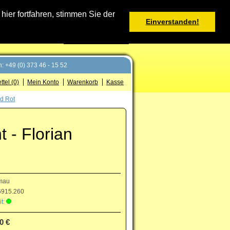
Warenkorb
er fortfahren, stimmen Sie der
Einverstanden!
0 Produkt(e) - 0,00 €
Deutsch
: +49 (0) 373 46 - 15 52
tel (0)
Mein Konto
Warenkorb
Kasse
nd Rot
 - Florian
mau
915.260
t:
0 €