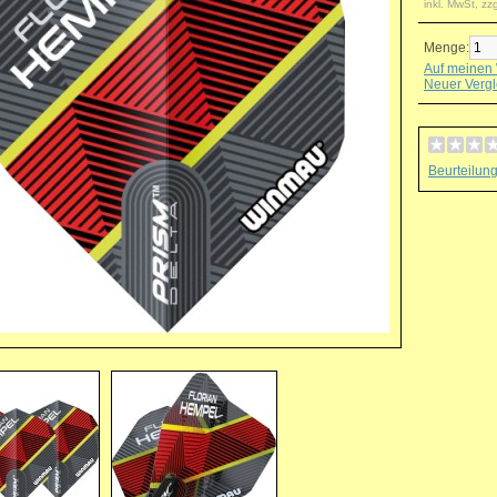
inkl. MwSt, zz
Menge:
Auf meinen 
Neuer Vergl
Beurteilun