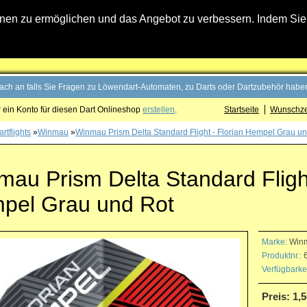
n zu ermöglichen und das Angebot zu verbessern. Indem Sie hi
fach an falls Sie Fragen zu Löwendart-Automaten, zu Darts oder Dartzubehör haben
 ein Konto für diesen Dart Onlineshop
erstellen
.
Startseite
Wunschzet
rtflights
»
Winmau
»
Winmau Prism Delta Standard Flight - Florian Hempel Grau u
au Prism Delta Standard Flight
pel Grau und Rot
Marke:
Win
Produktnr.:
6
Verfügbarkei
Preis: 1,5