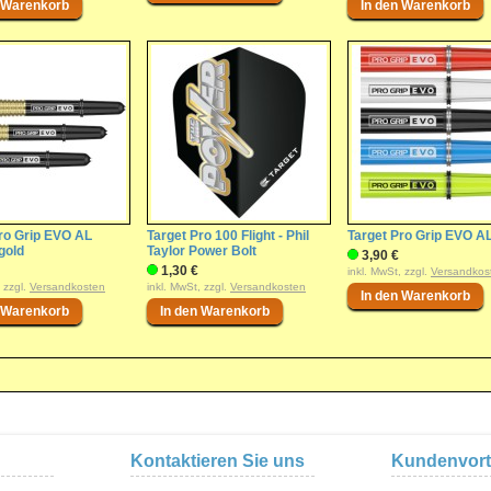
ro Grip EVO AL
Target Pro 100 Flight - Phil
Target Pro Grip EVO A
 gold
Taylor Power Bolt
3,90 €
1,30 €
inkl. MwSt, zzgl.
Versandkos
, zzgl.
Versandkosten
inkl. MwSt, zzgl.
Versandkosten
Kontaktieren Sie uns
Kundenvort