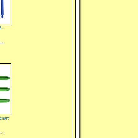
6 -
ten
chaft
ten