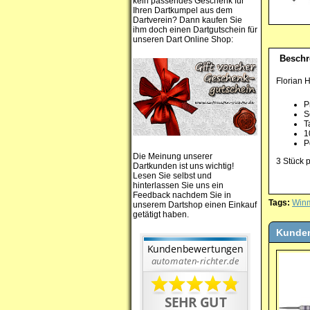
kein passendes Geschenk für
Ihren Dartkumpel aus dem
Dartverein? Dann kaufen Sie
ihm doch einen Dartgutschein für
unseren Dart Online Shop:
Beschr
Florian 
P
S
T
1
P
Die Meinung unserer
3 Stück 
Dartkunden ist uns wichtig!
Lesen Sie selbst und
hinterlassen Sie uns ein
Feedback nachdem Sie in
Tags:
Win
unserem Dartshop einen Einkauf
getätigt haben.
Kunden