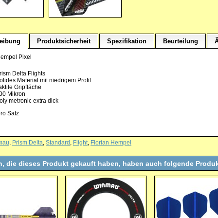
eibung
Produktsicherheit
Spezifikation
Beurteilung
Ä
Hempel Pixel
rism Delta Flights
olides Material mit niedrigem Profil
aktile Gripfläche
00 Mikron
oly metronic extra dick
pro Satz
mau
,
Prism Delta
,
Standard
,
Flight
,
Florian Hempel
, die dieses Produkt gekauft haben, haben auch folgende Produk