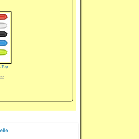
L Top
ten
eile