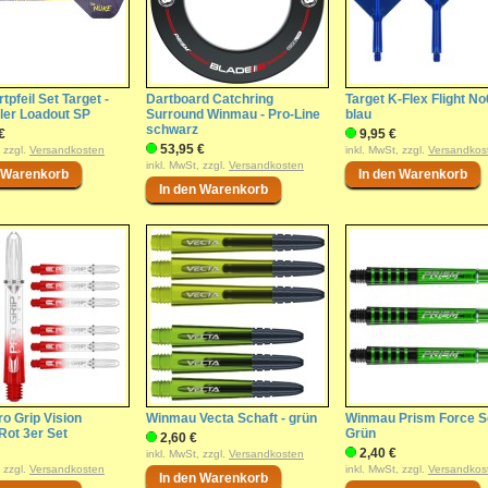
tpfeil Set Target -
Dartboard Catchring
Target K-Flex Flight No
tler Loadout SP
Surround Winmau - Pro-Line
blau
schwarz
€
9,95 €
53,95 €
, zzgl.
Versandkosten
inkl. MwSt, zzgl.
Versandkos
inkl. MwSt, zzgl.
Versandkosten
ro Grip Vision
Winmau Vecta Schaft - grün
Winmau Prism Force S
 Rot 3er Set
Grün
2,60 €
2,40 €
inkl. MwSt, zzgl.
Versandkosten
, zzgl.
Versandkosten
inkl. MwSt, zzgl.
Versandkos