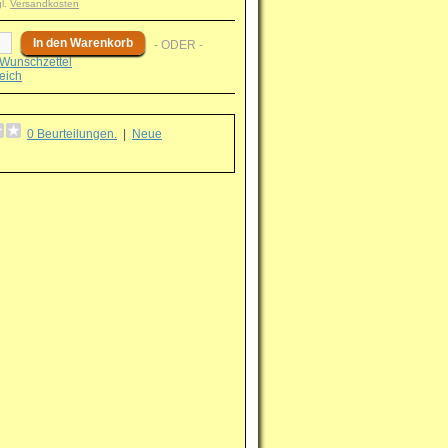
gl.
Versandkosten
- ODER -
Wunschzettel
eich
0 Beurteilungen.
|
Neue
g