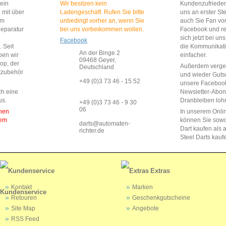
 ein
Wir besitzen kein
Kundenzufriedenh
 mit über
Ladengeschäft. Rufen Sie bitte
uns an erster St
im
unbedingt vorher an, wenn Sie
auch Sie Fan vo
Reparatur
bei uns vorbeikommen wollen.
Facebook und reg
sich jetzt bei un
Facebook
 Seit
die Kommunikat
An der Binge 2
ben wir
einfacher.
09468 Geyer,
op, der
Außerdem vergeb
Deutschland
rtzubehör
und wieder Guts
+49 (0)3 73 46 - 15 52
unsere Faceboo
ch eine
Newsletter-Abo
us.
Dranbleiben lohn
+49 (0)3 73 46 - 9 30
06
enen
In unserem Onli
dem
können Sie sow
darts@automaten-
Dart kaufen als a
richter.de
Steel Darts kauf
Extras
Kontakt
Marken
Kundenservice
Retouren
Geschenkgutscheine
Site Map
Angebote
RSS Feed