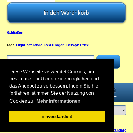
Schließen
Tags:
Flight
,
Standard
,
Red Dragon
,
Gerwyn Price
Diese Webseite verwendet Cookies, um
bestimmte Funktionen zu ermöglichen und
das Angebot zu verbessern. Indem Sie hier
fortfahren, stimmen Sie der Nutzung von
Startseite
Informationen
Konto
Kontakt
Cookies zu.
Mehr Informationen
Einverstanden!
Anmelden
oder
Konto erstellen
Zurück nach oben
Vertrag widerrufen
Ansicht Mobil /
Standard