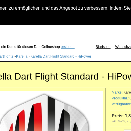
n zu ermöglichen und das Angebot zu verbessern. Indem Sie hi
fach an falls Sie Fragen zu Löwendart-Automaten, zu Darts oder Dartzubehör haben
 ein Konto für diesen Dart Onlineshop
erstellen
.
Startseite
Wunschzet
rtflights
»
Karella
»
Karella Dart Flight Standard - HiPower
lla Dart Flight Standard - HiPo
Marke:
Kare
Produktnr.:
8
Verfügbarkei
Preis: 1,3
inkl. MwSt, zz