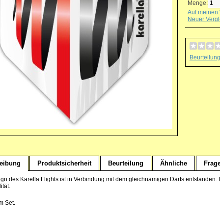
Menge:
Auf meinen 
Neuer Vergl
Beurteilun
eibung
Produktsicherheit
Beurteilung
Ähnliche
Frag
gn des Karella Flights ist in Verbindung mit dem gleichnamigen Darts entstanden. 
ität.
m Set.