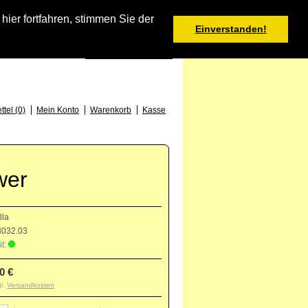
Warenkorb
er fortfahren, stimmen Sie der
Einverstanden!
0 Produkt(e) - 0,00 €
Deutsch
: +49 (0) 373 46 - 15 52
tel (0)
Mein Konto
Warenkorb
Kasse
wer
lla
032.03
t:
0 €
gl.
Versandkosten