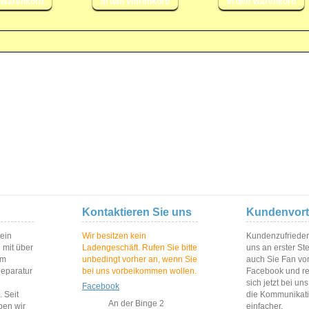
Kontaktieren Sie uns
Kundenvort
 ein
Wir besitzen kein
Kundenzufriedenh
 mit über
Ladengeschäft. Rufen Sie bitte
uns an erster St
im
unbedingt vorher an, wenn Sie
auch Sie Fan vo
Reparatur
bei uns vorbeikommen wollen.
Facebook und reg
sich jetzt bei un
Facebook
 Seit
die Kommunikat
An der Binge 2
ben wir
einfacher.