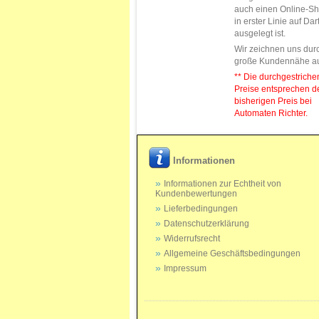
auch einen Online-Sh
in erster Linie auf Da
ausgelegt ist.
Wir zeichnen uns dur
große Kundennähe a
** Die durchgestrich
Preise entsprechen 
bisherigen Preis bei
Automaten Richter.
Informationen
Informationen zur Echtheit von
Kundenbewertungen
Lieferbedingungen
Datenschutzerklärung
Widerrufsrecht
Allgemeine Geschäftsbedingungen
Impressum