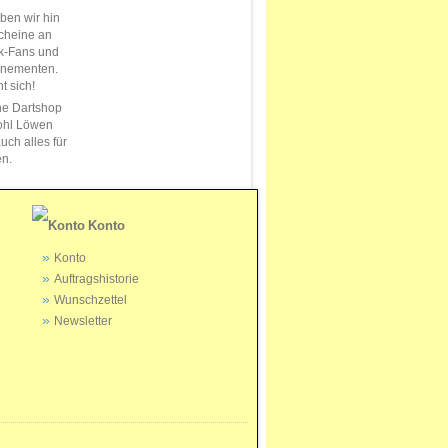
en wir hin
cheine an
k-Fans und
nnementen.
t sich!
ne Dartshop
ohl Löwen
uch alles für
en.
Konto
Konto
Auftragshistorie
Wunschzettel
Newsletter