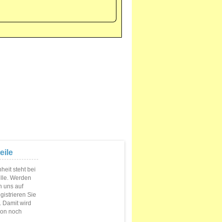
eile
eit steht bei
elle. Werden
n uns auf
istrieren Sie
s. Damit wird
ion noch