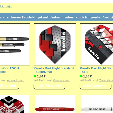
lla
,
Flight
, die dieses Produkt gekauft haben, haben auch folgende Produk
ro Grip EVO AL
Karella Dart Flight Standard
Karella Dart Flight Sta
 gold
- SuperDrive
- XT-1
1,30 €
1,30 €
, zzgl.
Versandkosten
inkl. MwSt, zzgl.
Versandkosten
inkl. MwSt, zzgl.
Versandkos