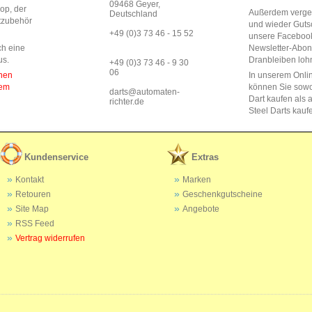
09468 Geyer,
op, der
Außerdem vergeb
Deutschland
rtzubehör
und wieder Guts
+49 (0)3 73 46 - 15 52
unsere Faceboo
ch eine
Newsletter-Abo
us.
Dranbleiben lohn
+49 (0)3 73 46 - 9 30
06
enen
In unserem Onli
dem
können Sie sow
darts@automaten-
Dart kaufen als a
richter.de
Steel Darts kauf
Kundenservice
Extras
Kontakt
Marken
Retouren
Geschenkgutscheine
Site Map
Angebote
RSS Feed
Vertrag widerrufen