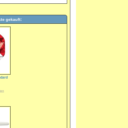
te gekauft:
ndard
ten