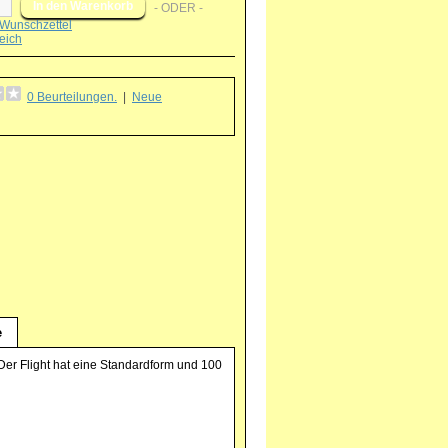
- ODER -
Wunschzettel
eich
0 Beurteilungen.
|
Neue
g
e
Der Flight hat eine Standardform und 100