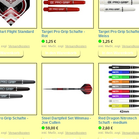
Dart Flight Standard
Target Pro Grip Schafte -
Target Pro Grip Schafte
Rot
Weiss
1,25 €
1,25 €
, zzgl.
Versandkosten
inkl. MwSt, zzgl.
Versandkosten
inkl. MwSt, zzgl.
Versandkos
ro Grip Schafte -
Steel Dartpfeil Set Winmau -
Red Dragon Nitrotech
Joe Cullen
Schaft - medium
59,00 €
2,60 €
, zzgl.
Versandkosten
inkl. MwSt, zzgl.
Versandkosten
inkl. MwSt, zzgl.
Versandkos