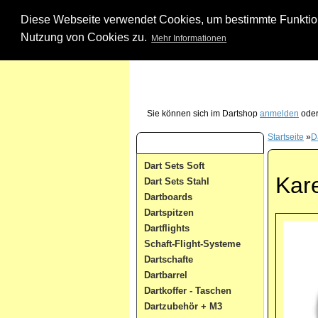
Diese Webseite verwendet Cookies, um bestimmte Funktione
Nutzung von Cookies zu.
Mehr Informationen
Unsere Dartshop Hotline - rufen Sie uns ein
Sie können sich im Dartshop
anmelden
oder
Startseite
»
Da
Dart Kategorien
Dart Sets Soft
Kare
Dart Sets Stahl
Dartboards
Dartspitzen
Dartflights
Schaft-Flight-Systeme
Dartschafte
Dartbarrel
Dartkoffer - Taschen
Dartzubehör + M3