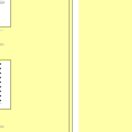
 -
ten
ten