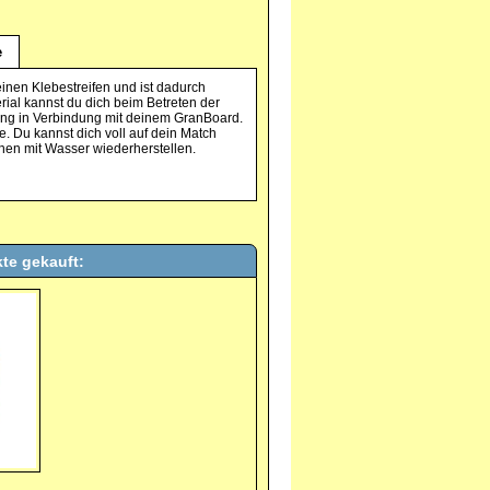
e
inen Klebestreifen und ist dadurch
ial kannst du dich beim Betreten der
bung in Verbindung mit deinem GranBoard.
e. Du kannst dich voll auf dein Match
chen mit Wasser wiederherstellen.
te gekauft: