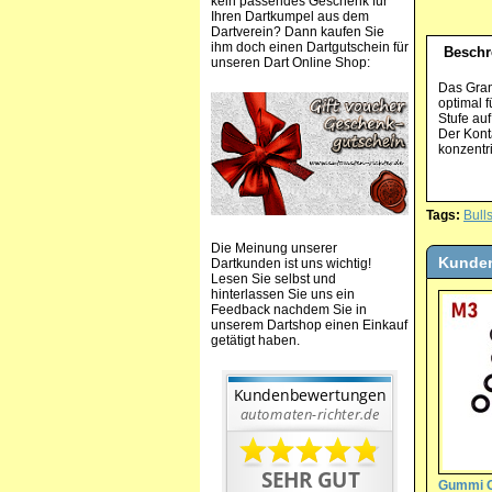
kein passendes Geschenk für
Ihren Dartkumpel aus dem
Dartverein? Dann kaufen Sie
ihm doch einen Dartgutschein für
Beschr
unseren Dart Online Shop:
Das Gran
optimal 
Stufe au
Der Kont
konzentr
Tags:
Bull
Die Meinung unserer
Kunden
Dartkunden ist uns wichtig!
Lesen Sie selbst und
hinterlassen Sie uns ein
Feedback nachdem Sie in
unserem Dartshop einen Einkauf
getätigt haben.
Gummi O