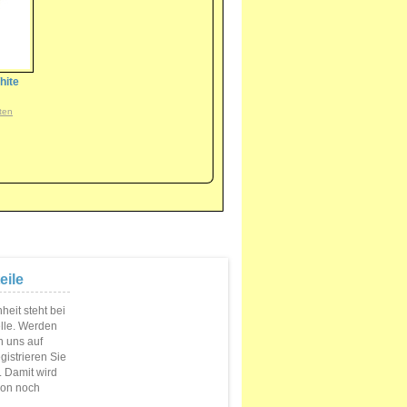
hite
ten
eile
eit steht bei
elle. Werden
n uns auf
istrieren Sie
s. Damit wird
ion noch