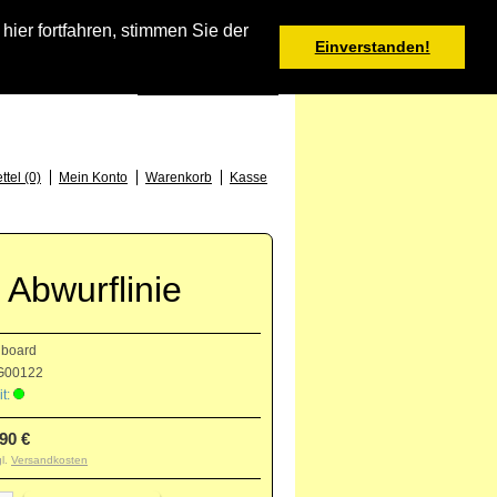
Warenkorb
er fortfahren, stimmen Sie der
Einverstanden!
0 Produkt(e) - 0,00 €
Deutsch
: +49 (0) 373 46 - 15 52
tel (0)
Mein Konto
Warenkorb
Kasse
Abwurflinie
nboard
00122
t:
,90 €
gl.
Versandkosten