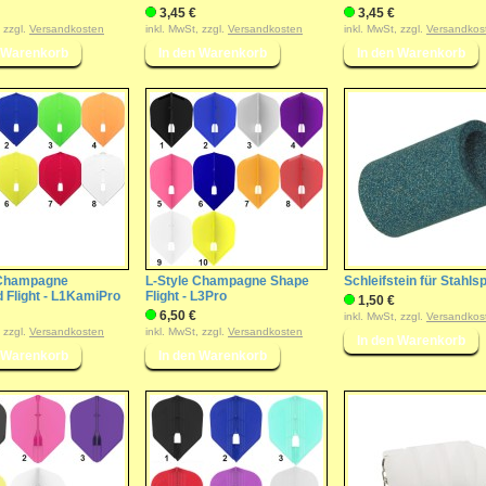
3,45 €
3,45 €
, zzgl.
Versandkosten
inkl. MwSt, zzgl.
Versandkosten
inkl. MwSt, zzgl.
Versandkos
 Champagne
L-Style Champagne Shape
Schleifstein für Stahls
 Flight - L1KamiPro
Flight - L3Pro
1,50 €
6,50 €
inkl. MwSt, zzgl.
Versandkos
, zzgl.
Versandkosten
inkl. MwSt, zzgl.
Versandkosten