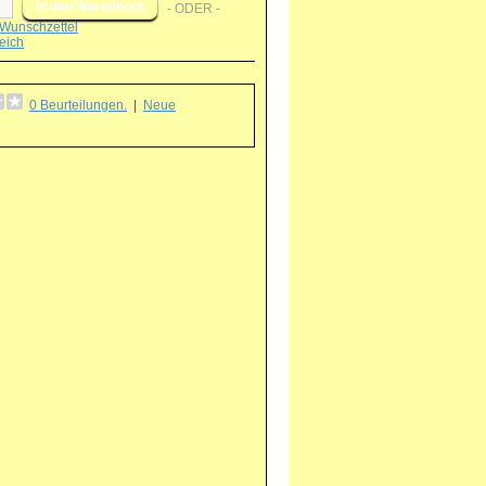
- ODER -
Wunschzettel
eich
0 Beurteilungen.
|
Neue
g