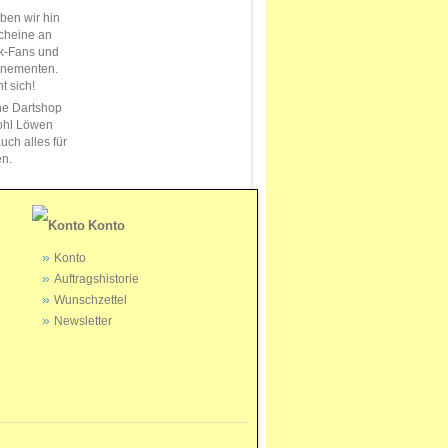
en wir hin
cheine an
k-Fans und
nnementen.
t sich!
ne Dartshop
ohl Löwen
uch alles für
en.
Konto
Konto
Auftragshistorie
Wunschzettel
Newsletter