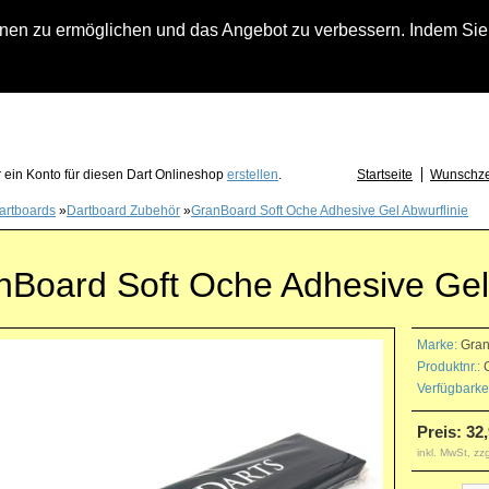
n zu ermöglichen und das Angebot zu verbessern. Indem Sie hi
fach an falls Sie Fragen zu Löwendart-Automaten, zu Darts oder Dartzubehör haben
 ein Konto für diesen Dart Onlineshop
erstellen
.
Startseite
Wunschzet
artboards
»
Dartboard Zubehör
»
GranBoard Soft Oche Adhesive Gel Abwurflinie
nBoard Soft Oche Adhesive Gel 
Marke:
Gra
Produktnr.:
G
Verfügbarkei
Preis: 32
inkl. MwSt, zz