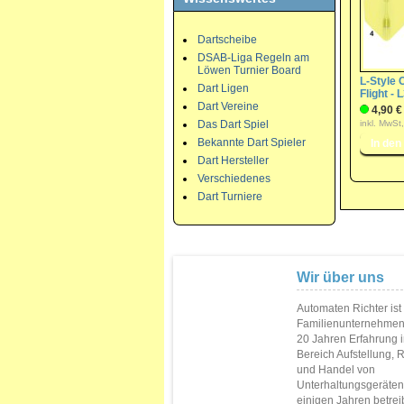
Dartscheibe
DSAB-Liga Regeln am
Löwen Turnier Board
L-Style
Dart Ligen
Flight - 
Dart Vereine
4,90 €
Das Dart Spiel
inkl. MwSt
Bekannte Dart Spieler
Dart Hersteller
Verschiedenes
Dart Turniere
Wir über uns
Automaten Richter ist
Familienunternehmen
20 Jahren Erfahrung 
Bereich Aufstellung, 
und Handel von
Unterhaltungsgeräten.
einigen Jahren betrei