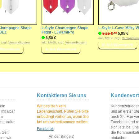
 Champagne Shape
L-Style Champagne Shape
L-Style L-Case Milky W
L3EZ
Flight - L3KamiPro
8,25 € **
5,95 €
6,50 €
inkl. MwSt, zzgl.
Versandkos
, zzgl.
Versandkosten
inkl. MwSt, zzgl.
Versandkosten
Kontaktieren Sie uns
Kundenvort
 ein
Wir besitzen kein
Kundenzufriedenh
 mit über
Ladengeschäft. Rufen Sie bitte
uns an erster St
im
unbedingt vorher an, wenn Sie
auch Sie Fan vo
Reparatur
bei uns vorbeikommen wollen.
Facebook und reg
sich jetzt bei un
Facebook
 Seit
die Kommunikat
An der Binge 2
ben wir
einfacher.