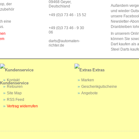
09468 Geyer,
op, der
Außerdem vergeb
Deutschland
rtzubehör
und wieder Guts
+49 (0)3 73 46 - 15 52
unsere Faceboo
ch eine
Newsletter-Abo
us.
Dranbleiben lohn
+49 (0)3 73 46 - 9 30
06
enen
In unserem Onli
dem
können Sie sow
darts@automaten-
Dart kaufen als a
richter.de
Steel Darts kauf
Extras
Kontakt
Marken
Kundenservice
Retouren
Geschenkgutscheine
Site Map
Angebote
RSS Feed
Vertrag widerrufen