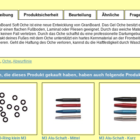
eibung
Produktsicherheit
Beurteilung
Ähnliche
Frag
Board Soft Oche ist eine neue Entwicklung von GranBoard. Das Gel Oche besitzt e
für einen flachen Fußboden, Laminat oder Fliesen geeignet. Durch das weiche Mater
f keinen Fall verletzen. Durch das Oche schaffst du eine professionelle Dartumge
akt deines Fußes mit dem Oche unterstützt ein hartes Kernmaterial an der Frontseit
ieren. Geht die Haftung des Oche verloren, kannst du die Haftfestigkeit durch Was
s
,
Oche
,
Abwurflinie
, die dieses Produkt gekauft haben, haben auch folgende Produk
-Ring klein M3
M3 Alu-Schaft - Mittel
M3 Alu-Schaft - Kurz