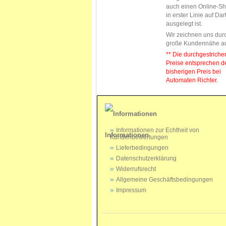
auch einen Online-Sh
in erster Linie auf Da
ausgelegt ist.
Wir zeichnen uns dur
große Kundennähe a
** Die durchgestrich
Preise entsprechen 
bisherigen Preis bei
Automaten Richter.
Informationen zur Echtheit von
Informationen
Kundenbewertungen
Lieferbedingungen
Datenschutzerklärung
Widerrufsrecht
Allgemeine Geschäftsbedingungen
Impressum