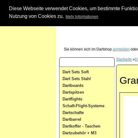
Diese Webseite verwendet Cookies, um bestimmte Funktione
Nutzung von Cookies zu.
Mehr Informationen
Unsere Dartshop Hotline - rufen Sie uns ein
Sie können sich im Dartshop
anmelden
oder
Startseite
»
D
Dart Kategorien
Dart Sets Soft
Gra
Dart Sets Stahl
Dartboards
Dartspitzen
Dartflights
Schaft-Flight-Systeme
Dartschafte
Dartbarrel
Dartkoffer - Taschen
Dartzubehör + M3