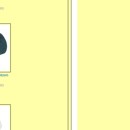
ten
pitzen
ten