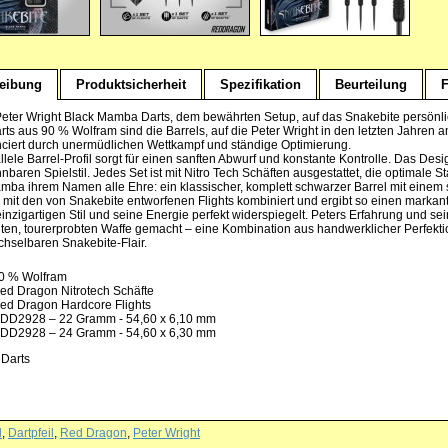
eibung
Produktsicherheit
Spezifikation
Beurteilung
F
Peter Wright Black Mamba Darts, dem bewährten Setup, auf das Snakebite persönlich 
rts aus 90 % Wolfram sind die Barrels, auf die Peter Wright in den letzten Jahren 
ciert durch unermüdlichen Wettkampf und ständige Optimierung.
llele Barrel-Profil sorgt für einen sanften Abwurf und konstante Kontrolle. Das De
baren Spielstil. Jedes Set ist mit Nitro Tech Schäften ausgestattet, die optimale St
mba ihrem Namen alle Ehre: ein klassischer, komplett schwarzer Barrel mit einem s
d mit den von Snakebite entworfenen Flights kombiniert und ergibt so einen markant
inzigartigen Stil und seine Energie perfekt widerspiegelt. Peters Erfahrung und se
lten, tourerprobten Waffe gemacht – eine Kombination aus handwerklicher Perfekti
hselbaren Snakebite-Flair.
0 % Wolfram
ed Dragon Nitrotech Schäfte
ed Dragon Hardcore Flights
DD2928 – 22 Gramm - 54,60 x 6,10 mm
DD2928 – 24 Gramm - 54,60 x 6,30 mm
 Darts
l
,
Dartpfeil
,
Red Dragon
,
Peter Wright