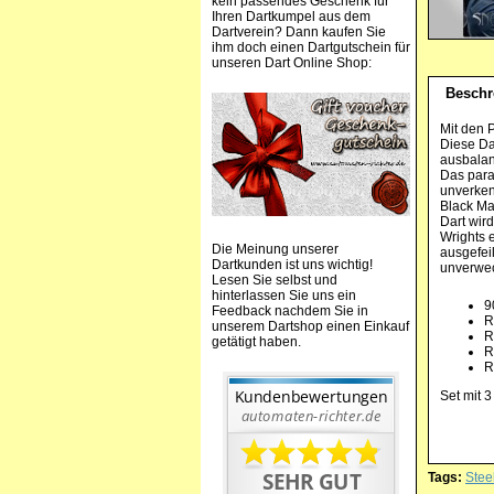
kein passendes Geschenk für
Ihren Dartkumpel aus dem
Dartverein? Dann kaufen Sie
ihm doch einen Dartgutschein für
unseren Dart Online Shop:
Beschr
Mit den 
Diese Da
ausbalan
Das para
unverkenn
Black Ma
Dart wir
Wrights e
Die Meinung unserer
ausgefei
Dartkunden ist uns wichtig!
unverwec
Lesen Sie selbst und
hinterlassen Sie uns ein
9
Feedback nachdem Sie in
R
unserem Dartshop einen Einkauf
R
getätigt haben.
R
R
Set mit 3
Tags:
Stee