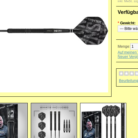
inkl. MwSt, zz
Verfügb
*
Gewicht:
Menge:
Auf meinen 
Neuer Vergl
Beurteilun