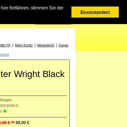
Warenkorb
er fortfahren, stimmen Sie der
Einverstanden!
0 Produkt(e) - 0,00 €
Deutsch
: +49 (0) 373 46 - 15 52
tel (0)
Mein Konto
Warenkorb
Kasse
 Mamba
ter Wright Black
 Dragon
DD2928+9
t:
,00 € **
89,00 €