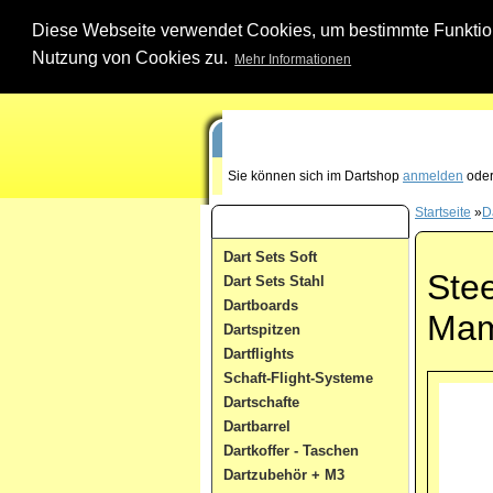
Diese Webseite verwendet Cookies, um bestimmte Funktione
Nutzung von Cookies zu.
Mehr Informationen
Unsere Dartshop Hotline - rufen Sie uns ein
Sie können sich im Dartshop
anmelden
oder
Startseite
»
D
Dart Kategorien
Dart Sets Soft
Stee
Dart Sets Stahl
Dartboards
Ma
Dartspitzen
Dartflights
Schaft-Flight-Systeme
Dartschafte
Dartbarrel
Dartkoffer - Taschen
Dartzubehör + M3