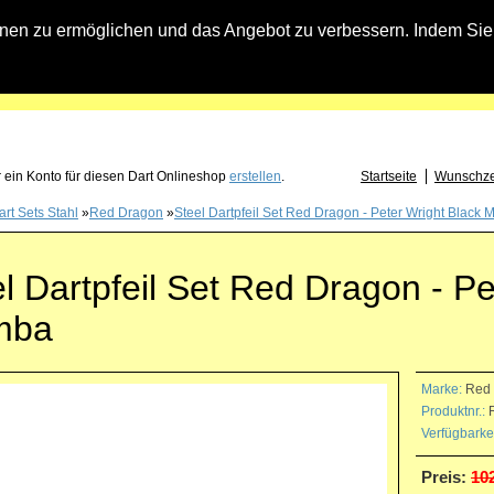
n zu ermöglichen und das Angebot zu verbessern. Indem Sie hi
fach an falls Sie Fragen zu Löwendart-Automaten, zu Darts oder Dartzubehör haben
 ein Konto für diesen Dart Onlineshop
erstellen
.
Startseite
Wunschzet
art Sets Stahl
»
Red Dragon
»
Steel Dartpfeil Set Red Dragon - Peter Wright Black
l Dartpfeil Set Red Dragon - Pe
mba
Marke:
Red
Produktnr.:
R
Verfügbarkei
Preis:
102