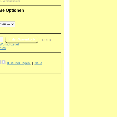
gl.
Versandkosten
are Optionen
- ODER -
Wunschzettel
eich
0 Beurteilungen.
|
Neue
g