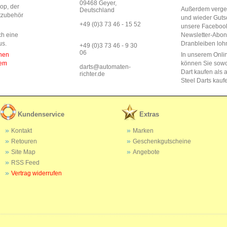
09468 Geyer,
op, der
Außerdem vergeb
Deutschland
rtzubehör
und wieder Guts
+49 (0)3 73 46 - 15 52
unsere Faceboo
ch eine
Newsletter-Abo
us.
Dranbleiben lohn
+49 (0)3 73 46 - 9 30
06
enen
In unserem Onli
dem
können Sie sow
darts@automaten-
Dart kaufen als a
richter.de
Steel Darts kauf
Kundenservice
Extras
Kontakt
Marken
Retouren
Geschenkgutscheine
Site Map
Angebote
RSS Feed
Vertrag widerrufen