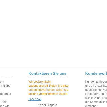
Kontaktieren Sie uns
Kundenvort
 ein
Wir besitzen kein
Kundenzufriedenh
 mit über
Ladengeschäft. Rufen Sie bitte
uns an erster St
im
unbedingt vorher an, wenn Sie
auch Sie Fan vo
Reparatur
bei uns vorbeikommen wollen.
Facebook und reg
sich jetzt bei un
Facebook
 Seit
die Kommunikat
An der Binge 2
ben wir
einfacher.