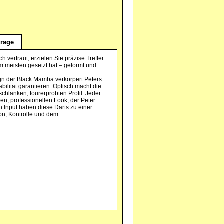
rage
vertraut, erzielen Sie präzise Treffer.
am meisten gesetzt hat – geformt und
sign der Black Mamba verkörpert Peters
abilität garantieren. Optisch macht die
chlanken, tourerprobten Profil. Jeder
en, professionellen Look, der Peter
in Input haben diese Darts zu einer
on, Kontrolle und dem