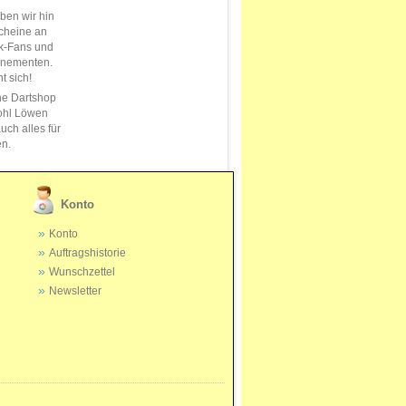
en wir hin
cheine an
k-Fans und
nnementen.
t sich!
ne Dartshop
ohl Löwen
uch alles für
en.
Konto
Konto
Auftragshistorie
Wunschzettel
Newsletter