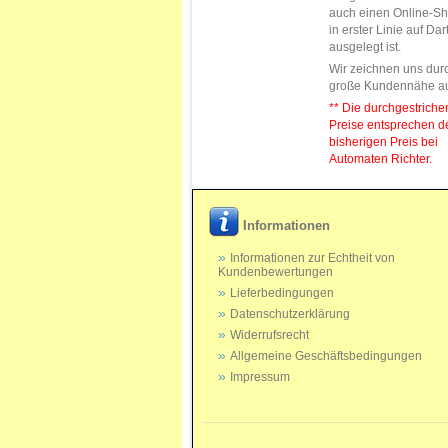
auch einen Online-Sh
in erster Linie auf Da
ausgelegt ist.
Wir zeichnen uns dur
große Kundennähe a
** Die durchgestrich
Preise entsprechen 
bisherigen Preis bei
Automaten Richter.
Informationen
Informationen zur Echtheit von
Kundenbewertungen
Lieferbedingungen
Datenschutzerklärung
Widerrufsrecht
Allgemeine Geschäftsbedingungen
Impressum