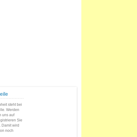
eile
eit steht bei
elle. Werden
n uns auf
istrieren Sie
s. Damit wird
ion noch