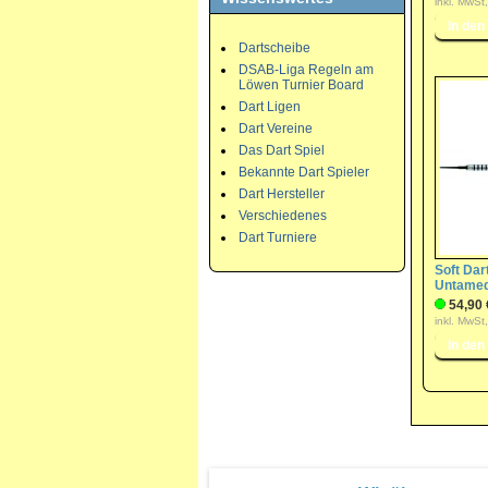
inkl. MwSt
Dartscheibe
DSAB-Liga Regeln am
Löwen Turnier Board
Dart Ligen
Dart Vereine
Das Dart Spiel
Bekannte Dart Spieler
Dart Hersteller
Verschiedenes
Dart Turniere
Soft Dart
Untame
54,90 
inkl. MwSt