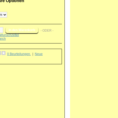
are Optionen
- ODER -
Wunschzettel
eich
0 Beurteilungen.
|
Neue
g