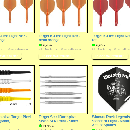
-Flex Flight No2 -
Target K-Flex Flight No6 -
Target K-Flex Flight No
nge
neon orange
rot
9,95 €
9,95 €
, zzgl.
Versandkosten
inkl. MwSt, zzgl.
Versandkosten
inkl. MwSt, zzgl.
Versandkos
tspitze Target Pixel
Target Steel Dartspitze
Winmau Rock Legends
 (6mm)
Swiss SLK Point - Silber
Standard Flight - Motö
Ace of Spades
11,95 €