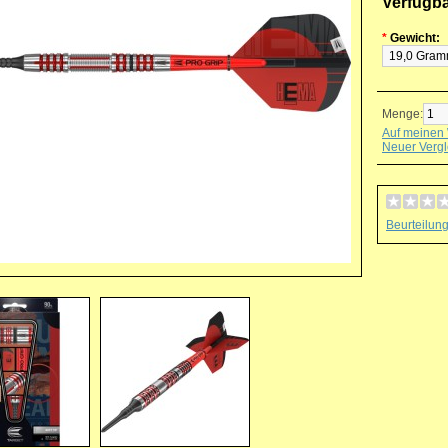
Verfügb
*
Gewicht:
Menge:
Auf meinen 
Neuer Vergl
Beurteilun