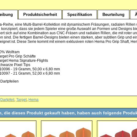
eibung
Produktsicherheit
Spezifikation
Beurteilung
Ä
-Reihe, eine Multi-Barrel-Kollektion mit dynamischem Fräsungen, radialen Rillen
 konzipiert, dass sie jedem Spieler eine große Auswahl an Formen und Designs bie
iert sich auf eine Kombination aus CNC-Fräsen und radialen Rillen, die mit roter
 sind. Die fertigen Barrel-Designs bieten einen starken, aber subtilen Grip und ei
eignet ist. Diese Serie kommt mit einem exklusiven roten Hema Pro Grip Shaft, Hem
0% Wolfram
arget Pro Grip Schäfte
arget Hema Signature-Flights
chwarze Pixel Tips
10096 - 19 Gramm, 50,00 x 6,80 mm
10097 - 21 Gramm, 52,00 x 6,80 mm
 Dartpfeilen
,
Dartpfeil
,
Target
,
Hema
, die dieses Produkt gekauft haben, haben auch folgende Produk