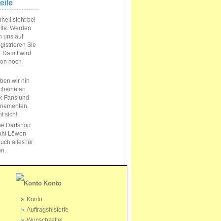
eile
eit steht bei
elle. Werden
n uns auf
istrieren Sie
s. Damit wird
ion noch
en wir hin
cheine an
k-Fans und
nnementen.
t sich!
ne Dartshop
ohl Löwen
uch alles für
en.
Konto
Konto
Auftragshistorie
Wunschzettel