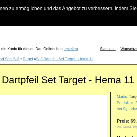
n zu ermöglichen und das Angebot zu verbessern. Indem Sie hi
fach an falls Sie Fragen zu Löwendart-Automaten, zu Darts oder Dartzubehör haben
 ein Konto für diesen Dart Onlineshop
erstellen
.
Startseite
Wunschzet
art Sets Soft
»
Target
»
Soft Dartpfeil Set Target - Hema 11
 Dartpfeil Set Target - Hema 11
Marke:
Targ
Produktnr.:
2
Verfügbarkei
Preis: 69
inkl. MwSt, zz