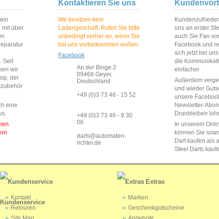
Kontaktieren Sie uns
Kundenvort
 ein
Wir besitzen kein
Kundenzufriedenh
 mit über
Ladengeschäft. Rufen Sie bitte
uns an erster St
im
unbedingt vorher an, wenn Sie
auch Sie Fan vo
Reparatur
bei uns vorbeikommen wollen.
Facebook und reg
sich jetzt bei un
Facebook
 Seit
die Kommunikat
An der Binge 2
ben wir
einfacher.
09468 Geyer,
op, der
Außerdem vergeb
Deutschland
rtzubehör
und wieder Guts
+49 (0)3 73 46 - 15 52
unsere Faceboo
ch eine
Newsletter-Abo
us.
Dranbleiben lohn
+49 (0)3 73 46 - 9 30
06
enen
In unserem Onli
dem
können Sie sow
darts@automaten-
Dart kaufen als a
richter.de
Steel Darts kauf
Extras
Kontakt
Marken
Kundenservice
Retouren
Geschenkgutscheine
Site Map
Angebote