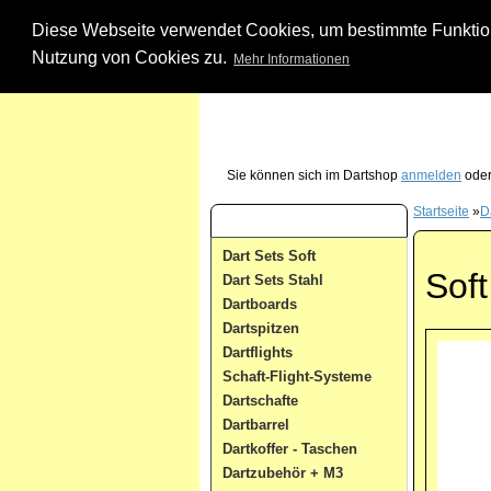
Diese Webseite verwendet Cookies, um bestimmte Funktione
Nutzung von Cookies zu.
Mehr Informationen
Unsere Dartshop Hotline - rufen Sie uns ein
Sie können sich im Dartshop
anmelden
oder
Startseite
»
D
Dart Kategorien
Dart Sets Soft
Soft
Dart Sets Stahl
Dartboards
Dartspitzen
Dartflights
Schaft-Flight-Systeme
Dartschafte
Dartbarrel
Dartkoffer - Taschen
Dartzubehör + M3