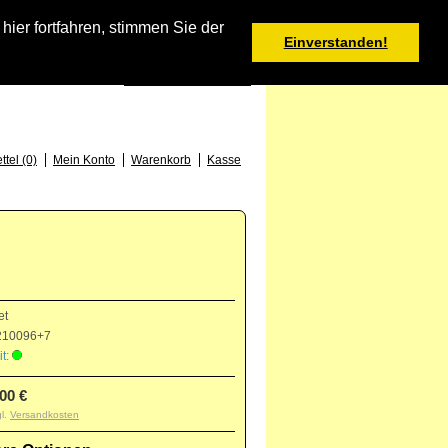
Warenkorb
er fortfahren, stimmen Sie der
Einverstanden!
0 Produkt(e) - 0,00 €
Deutsch
: +49 (0) 373 46 - 15 52
tel (0)
Mein Konto
Warenkorb
Kasse
et
10096+7
t:
,00 €
gl.
Versandkosten