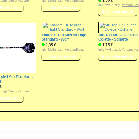
1,50 €
, zzgl.
Versandkosten
inkl. MwSt, zzgl.
Versandkosten
inkl. MwSt, zzgl.
Versandkos
Elkadart 100 Micron Flight
Alu-Top für Collect- un
Standard - Wolf
Colette - Schafte
1,35 €
1,75 €
inkl. MwSt, zzgl.
Versandkosten
inkl. MwSt, zzgl.
Versandkos
pfeil Set Elkadart -
d
€
, zzgl.
Versandkosten