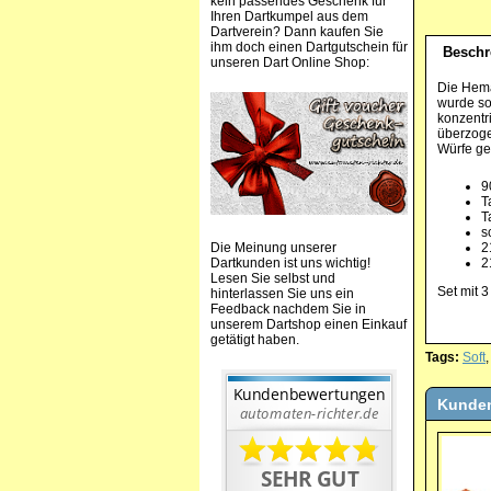
kein passendes Geschenk für
Ihren Dartkumpel aus dem
Dartverein? Dann kaufen Sie
ihm doch einen Dartgutschein für
Beschr
unseren Dart Online Shop:
Die Hema
wurde so
konzentr
überzogen
Würfe ge
9
T
T
s
Die Meinung unserer
2
Dartkunden ist uns wichtig!
2
Lesen Sie selbst und
Set mit 3
hinterlassen Sie uns ein
Feedback nachdem Sie in
unserem Dartshop einen Einkauf
getätigt haben.
Tags:
Soft
Kunden