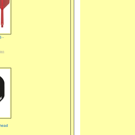
6 -
ten
rhead