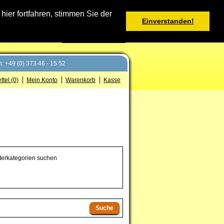
Warenkorb
er fortfahren, stimmen Sie der
Einverstanden!
0 Produkt(e) - 0,00 €
Deutsch
: +49 (0) 373 46 - 15 52
tel (0)
Mein Konto
Warenkorb
Kasse
terkategorien suchen