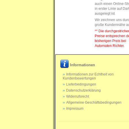
auch einen Online-Sh
in erster Linie auf Da
ausgelegt ist.
Wir zeichnen uns dur
große Kundennähe a
** Die durchgestrich
Preise entsprechen 
bisherigen Preis bei
Automaten Richter.
Informationen
Informationen zur Echtheit von
Kundenbewertungen
Lieferbedingungen
Datenschutzerklärung
Widerrufsrecht
Allgemeine Geschäftsbedingungen
Impressum