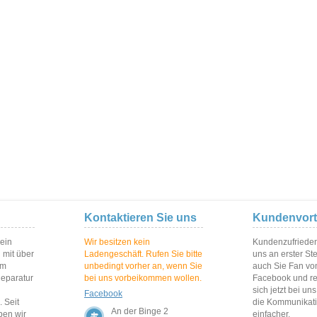
Kontaktieren Sie uns
Kundenvort
 ein
Wir besitzen kein
Kundenzufriedenh
 mit über
Ladengeschäft. Rufen Sie bitte
uns an erster St
im
unbedingt vorher an, wenn Sie
auch Sie Fan vo
Reparatur
bei uns vorbeikommen wollen.
Facebook und reg
sich jetzt bei un
Facebook
 Seit
die Kommunikat
An der Binge 2
ben wir
einfacher.