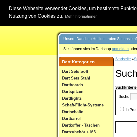
Diese Webseite verwendet Cookies, um bestimmte Funktione
Nutzung von Cookies zu.
Mehr Informationen
Unsere Dartshop Hotline - rufen Sie uns ein
Sie können sich im Dartshop
anmelden
oder
Startseite
»
S
Dart Kategorien
Suc
Dart Sets Soft
Dart Sets Stahl
Dartboards
Suchkriteri
Dartspitzen
Suche:
Dartflights
Schaft-Flight-Systeme
In Pro
Dartschafte
Dartbarrel
Dartkoffer - Taschen
Dartzubehör + M3