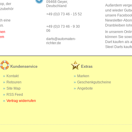
09468 Geyer,
op, der
Außerdem vergeb
Deutschland
rtzubehör
und wieder Guts
+49 (0)3 73 46 - 15 52
unsere Faceboo
ch eine
Newsletter-Abo
us.
Dranbleiben lohn
+49 (0)3 73 46 - 9 30
06
enen
In unserem Onli
dem
können Sie sow
darts@automaten-
Dart kaufen als a
richter.de
Steel Darts kauf
Kundenservice
Extras
Kontakt
Marken
Retouren
Geschenkgutscheine
Site Map
Angebote
RSS Feed
Vertrag widerrufen