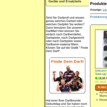
Geräte und Ersatzteile
Produkte
Anzeige:
Lis
Produktvergl
Sind Sie Dartprofi und wissen
genau welches Dartset oder
welchen Dartpfeil Sie wollen?
Dann benutzen Sie unseren
Dartfilter! Hier können Sie
einfach nach Darthersteller,
Dartspieler, nach Dartgewicht
oder nach Dartspitze sowie
Dartbarrel-material filtern.
Klicken Sie auf die Grafik " Finde
Dein Dart!".
Unicorn
Tune-up 
18,95 
inkl. MwSt,
Auf m
Wunsc
Neuer
Hat einer Ihrer Dartfreunde
Geburtstag und Sie haben noch