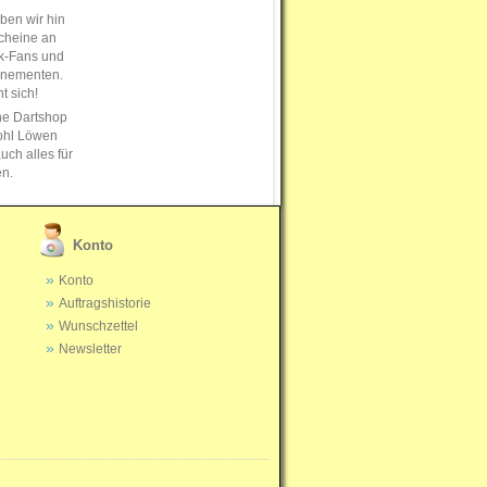
en wir hin
cheine an
k-Fans und
nnementen.
t sich!
ne Dartshop
ohl Löwen
uch alles für
en.
Konto
Konto
Auftragshistorie
Wunschzettel
Newsletter