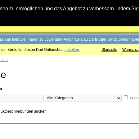
n zu ermöglichen und das Angebot zu verbessern. Indem Sie hi
fach an falls Sie Fragen zu Löwendart-Automaten, zu Darts oder Dartzubehör haben
 ein Konto für diesen Dart Onlineshop
erstellen
.
Startseite
Wunschzet
uche
he
en
In Un
duktbeschreibungen suchen