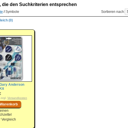
, die den Suchkriterien entsprechen
te
/
Symbole
Sortieren nach:
eich (0)
 Gary Anderson
Kit
€
 zzgl.
Versandkosten
einen
hzettel
 Vergleich