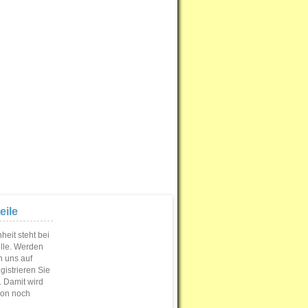
eile
eit steht bei
elle. Werden
n uns auf
istrieren Sie
s. Damit wird
ion noch