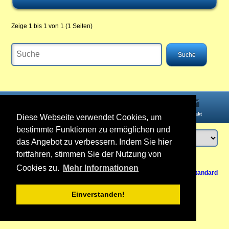
Zeige 1 bis 1 von 1 (1 Seiten)
Startseite
Informationen
Konto
Kontakt
Diese Webseite verwendet Cookies, um
bestimmte Funktionen zu ermöglichen und
das Angebot zu verbessern. Indem Sie hier
fortfahren, stimmen Sie der Nutzung von
Anmelden
oder
Konto erstellen
Cookies zu.
Mehr Informationen
Zurück nach oben
Vertrag widerrufen
Ansicht Mobil /
Standard
Einverstanden!