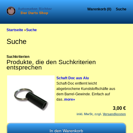
Warenkorb (0)
Suche
Startseite
»
Suche
Suche
Suchkriterien
Produkte, die den Suchkriterien
entsprechen
Schaft Doc aus Alu
Schaft-Doc entfernt leicht
abgebrochene Kunststoffschäfte aus
dem Barrel-Gewinde. Einfach auf
das..
more»
3,00 €
inkl. MwSt, zzgl.
Versandkosten