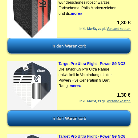
wunderschönes rot-schwarzes
Farbschema. Phils Markenzeichen
und di..
more»
1,30 €
inkl. MwSt, zzgl.
Versandkosten
Target Pro Ultra Flight - Power G9 NO2
Die Taylor G9 Pro Ultra Range,
entwickelt in Verbindung mit der
Power9Five Generation 9 Dart
Rang..
more»
1,30 €
inkl. MwSt, zzgl.
Versandkosten
Target Pro Ultra Flight - Power G9 NO6