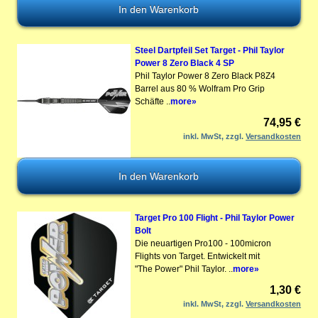
Steel Dartpfeil Set Target - Phil Taylor
Power 8 Zero Black 4 SP
Phil Taylor Power 8 Zero Black P8Z4
Barrel aus 80 % Wolfram Pro Grip
Schäfte ..
more»
74,95 €
inkl. MwSt, zzgl.
Versandkosten
Target Pro 100 Flight - Phil Taylor Power
Bolt
Die neuartigen Pro100 - 100micron
Flights von Target. Entwickelt mit
"The Power" Phil Taylor. ..
more»
1,30 €
inkl. MwSt, zzgl.
Versandkosten