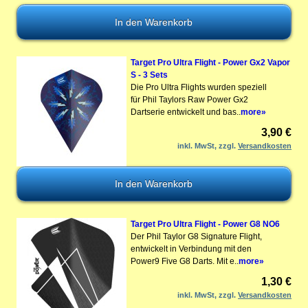
Target Pro Ultra Flight - Power Gx2 Vapor
S - 3 Sets
Die Pro Ultra Flights wurden speziell
für Phil Taylors Raw Power Gx2
Dartserie entwickelt und bas..
more»
3,90 €
inkl. MwSt, zzgl.
Versandkosten
Target Pro Ultra Flight - Power G8 NO6
Der Phil Taylor G8 Signature Flight,
entwickelt in Verbindung mit den
Power9 Five G8 Darts. Mit e..
more»
1,30 €
inkl. MwSt, zzgl.
Versandkosten