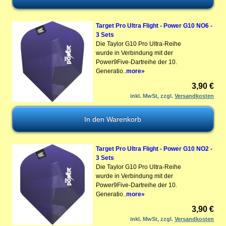
Target Pro Ultra Flight - Power G10 NO6 -
3 Sets
Die Taylor G10 Pro Ultra-Reihe
wurde in Verbindung mit der
Power9Five-Dartreihe der 10.
Generatio..
more»
3,90 €
inkl. MwSt, zzgl.
Versandkosten
Target Pro Ultra Flight - Power G10 NO2 -
3 Sets
Die Taylor G10 Pro Ultra-Reihe
wurde in Verbindung mit der
Power9Five-Dartreihe der 10.
Generatio..
more»
3,90 €
inkl. MwSt, zzgl.
Versandkosten