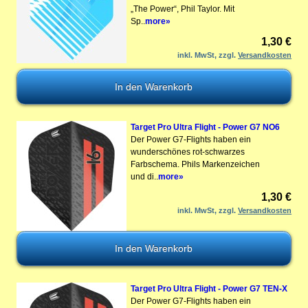
„The Power“, Phil Taylor. Mit
Sp..
more»
1,30 €
inkl. MwSt, zzgl.
Versandkosten
Target Pro Ultra Flight - Power G7 NO6
Der Power G7-Flights haben ein
wunderschönes rot-schwarzes
Farbschema. Phils Markenzeichen
und di..
more»
1,30 €
inkl. MwSt, zzgl.
Versandkosten
Target Pro Ultra Flight - Power G7 TEN-X
Der Power G7-Flights haben ein