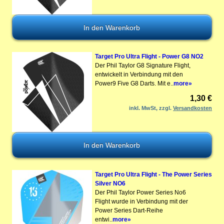
Target Pro Ultra Flight - Power G8 NO2
Der Phil Taylor G8 Signature Flight,
entwickelt in Verbindung mit den
Power9 Five G8 Darts. Mit e..
more»
1,30 €
inkl. MwSt, zzgl.
Versandkosten
Target Pro Ultra Flight - The Power Series
Silver NO6
Der Phil Taylor Power Series No6
Flight wurde in Verbindung mit der
Power Series Dart-Reihe
entwi..
more»