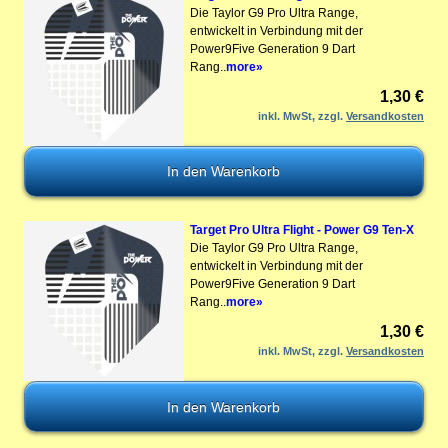
Die Taylor G9 Pro Ultra Range,
entwickelt in Verbindung mit der
Power9Five Generation 9 Dart
Rang..
more»
1,30 €
inkl. MwSt, zzgl.
Versandkosten
Target Pro Ultra Flight - Power G9 Ten-X
Die Taylor G9 Pro Ultra Range,
entwickelt in Verbindung mit der
Power9Five Generation 9 Dart
Rang..
more»
1,30 €
inkl. MwSt, zzgl.
Versandkosten