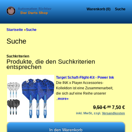
Warenkorb (0)
Suche
Startseite
»
Suche
Suche
Suchkriterien
Produkte, die den Suchkriterien
entsprechen
Target Schaft-Flight-Kit - Power Ink
Die INK x Player Accessories-
Kollektion ist eine Zusammenarbeit,
die sich auf eine Reihe unserer
..
more»
9,50 € **
7,50 €
inkl. MwSt, zzgl.
Versandkosten