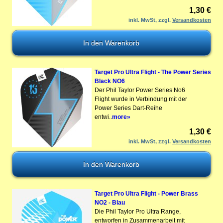
1,30 €
inkl. MwSt, zzgl.
Versandkosten
Target Pro Ultra Flight - The Power Series
Black NO6
Der Phil Taylor Power Series No6
Flight wurde in Verbindung mit der
Power Series Dart-Reihe
entwi..
more»
1,30 €
inkl. MwSt, zzgl.
Versandkosten
Target Pro Ultra Flight - Power Brass
NO2 - Blau
Die Phil Taylor Pro Ultra Range,
entworfen in Zusammenarbeit mit