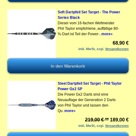
Soft Dartpfeil Set Target - The Power
Series Black
Dieser vom 16-fachen Weltmeister
Phil Taylor empfohlene, auffällige 80-
%-Dart ist Teil der Power-..
more»
68,90 €
inkl. MwSt, zzgl.
Versandkosten
Steel Dartpfeil Set Target - Phil Taylor
Power Gx2 SP
Die Power Gx2 Darts sind eine
Neuauflage der Generation 2 Darts
von Phil Taylor und lassen den
Qu..
more»
219,00 € **
189,00 €
inkl. MwSt, zzgl.
Versandkosten