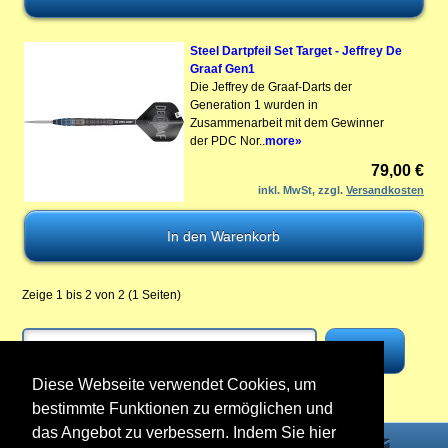
Steel Dartpfeil Set Target - Jeffrey De
Graaf Gen1
Die Jeffrey de Graaf-Darts der
Generation 1 wurden in
Zusammenarbeit mit dem Gewinner
der PDC Nor..
more»
79,00 €
inkl. MwSt, zzgl.
Versandkosten
Zeige 1 bis 2 von 2 (1 Seiten)
Diese Webseite verwendet Cookies, um
bestimmte Funktionen zu ermöglichen und
das Angebot zu verbessern. Indem Sie hier