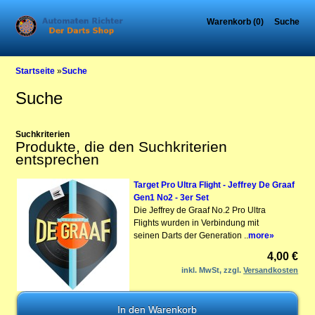
Warenkorb (0)
Suche
Startseite
»
Suche
Suche
Suchkriterien
Produkte, die den Suchkriterien
entsprechen
Target Pro Ultra Flight - Jeffrey De Graaf
Gen1 No2 - 3er Set
Die Jeffrey de Graaf No.2 Pro Ultra
Flights wurden in Verbindung mit
seinen Darts der Generation ..
more»
4,00 €
inkl. MwSt, zzgl.
Versandkosten