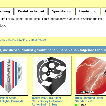
eibung
Produktsicherheit
Spezifikation
Beurteilung
Ä
ltra Fly 75 Flights, die neueste Flight Generation von Unicorn in Spitzenqualität.
tück.
orn
,
Ultra Fly 75
,
AR 1
,
James Wade
, die dieses Produkt gekauft haben, haben auch folgende Produk
Prism Alpha
Target Pro Ultra Flight -
Bulls Lightning Flight
 Flight - Gurney85
Chris Dobey Hollywood
Standard - Rot
Action No6 - 3 Sets
1,25 €