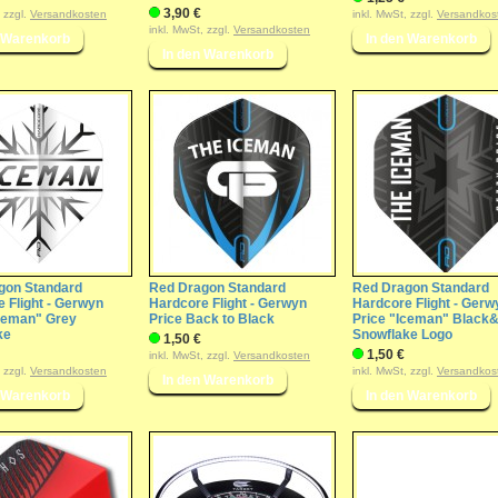
3,90 €
, zzgl.
Versandkosten
inkl. MwSt, zzgl.
Versandkos
inkl. MwSt, zzgl.
Versandkosten
gon Standard
Red Dragon Standard
Red Dragon Standard
 Flight - Gerwyn
Hardcore Flight - Gerwyn
Hardcore Flight - Gerw
Iceman" Grey
Price Back to Black
Price "Iceman" Black
ke
Snowflake Logo
1,50 €
1,50 €
inkl. MwSt, zzgl.
Versandkosten
, zzgl.
Versandkosten
inkl. MwSt, zzgl.
Versandkos