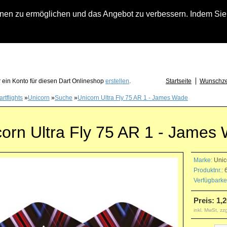
n zu ermöglichen und das Angebot zu verbessern. Indem Sie hi
fach an falls Sie Fragen zu Löwendart-Automaten, zu Darts oder Dartzubehör haben
 ein Konto für diesen Dart Onlineshop
erstellen
.
Startseite
Wunschzet
rtflights
»
Unicorn
»
Suche
»
Unicorn Ultra Fly 75 AR 1 - James Wade
corn Ultra Fly 75 AR 1 - James
Marke:
Unic
Produktnr.:
6
Verfügbarkei
Preis: 1,2
inkl. MwSt, zz