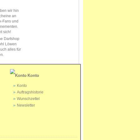
en wir hin
cheine an
k-Fans und
nnementen.
t sich!
ne Dartshop
ohl Löwen
uch alles für
en.
Konto
Konto
Auftragshistorie
Wunschzettel
Newsletter