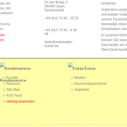
An der Binge 2
ben wir
einfacher.
09468 Geyer,
op, der
Außerdem vergeb
Deutschland
rtzubehör
und wieder Guts
+49 (0)3 73 46 - 15 52
unsere Faceboo
ch eine
Newsletter-Abo
us.
Dranbleiben lohn
+49 (0)3 73 46 - 9 30
06
enen
In unserem Onli
dem
können Sie sow
darts@automaten-
Dart kaufen als a
richter.de
Steel Darts kauf
Extras
Kontakt
Marken
Kundenservice
Retouren
Geschenkgutscheine
Site Map
Angebote
RSS Feed
Vertrag widerrufen