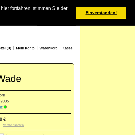
Warenkorb
er fortfahren, stimmen Sie der
Einverstanden!
0 Produkt(e) - 0,00 €
Deutsch
: +49 (0) 373 46 - 15 52
tel (0)
Mein Konto
Warenkorb
Kasse
 Wade
orn
9035
t:
0 €
gl.
Versandkosten