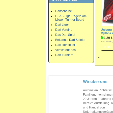
Dartscheibe
DSAB-Liga Regeln am
Löwen Turnier Board
Dart Ligen
Dart Vereine
Unicorn 
Mythos r
Das Dart Spiel
1,20 €
Bekannte Dart Spieler
inkl. MwSt
Dart Hersteller
Verschiedenes
Dart Turniere
Wir über uns
Automaten Richter ist
Familienunternehmen
20 Jahren Erfahrung 
Bereich Aufstellung, 
und Handel von
Unterhaltungsgeräten.