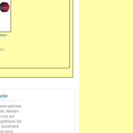
mau -
ten
eile
eit steht bei
elle. Werden
n uns auf
istrieren Sie
s. Damit wird
ion noch