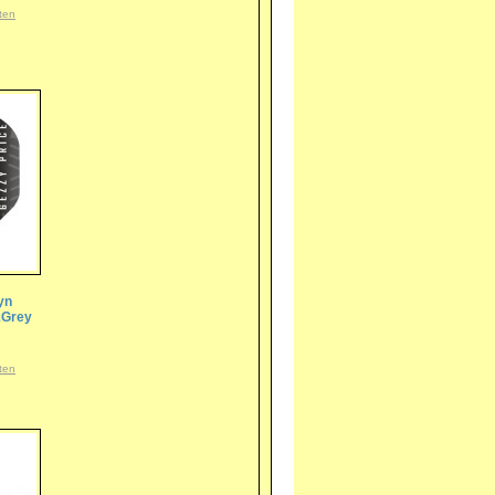
ten
yn
&Grey
ten