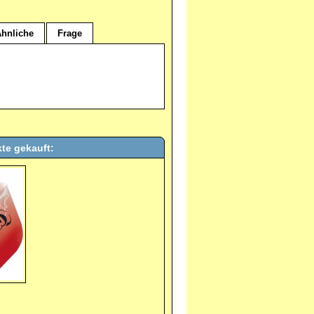
hnliche
Frage
te gekauft: