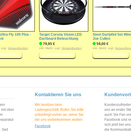
Ultra Fly 100 Plus -
Target Corona Vision LED
Steel Dartpfeil Set Win
ot
Dartboard Beleuchtung
Joe Cullen
79,95 €
59,00 €
, zzgl.
Versandkosten
inkl. MwSt, zzgl.
Versandkosten
inkl. MwSt, zzgl.
Versandkos
Kontaktieren Sie uns
Kundenvort
 ein
Wir besitzen kein
Kundenzufriedenh
 mit über
Ladengeschäft. Rufen Sie bitte
uns an erster St
im
unbedingt vorher an, wenn Sie
auch Sie Fan vo
Reparatur
bei uns vorbeikommen wollen.
Facebook und reg
sich jetzt bei un
Facebook
 Seit
die Kommunikat