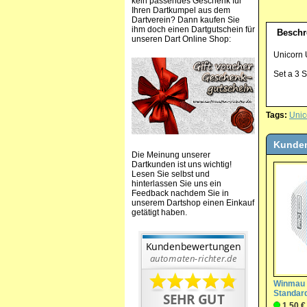
kein passendes Geschenk für
Ihren Dartkumpel aus dem
Dartverein? Dann kaufen Sie
ihm doch einen Dartgutschein für
Beschr
unseren Dart Online Shop:
Unicorn U
Set a 3 S
Tags:
Unic
Kunden
Die Meinung unserer
Dartkunden ist uns wichtig!
Lesen Sie selbst und
hinterlassen Sie uns ein
Feedback nachdem Sie in
unserem Dartshop einen Einkauf
getätigt haben.
Winmau 
Standard
1,50 €