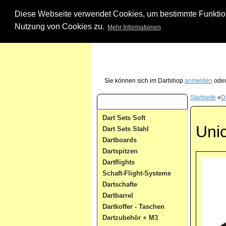
Diese Webseite verwendet Cookies, um bestimmte Funktione
Nutzung von Cookies zu.
Mehr Informationen
Unsere Dartshop Hotline - rufen Sie uns ein
Sie können sich im Dartshop
anmelden
oder
Startseite
»
Da
Dart Kategorien
Dart Sets Soft
Uni
Dart Sets Stahl
Dartboards
Dartspitzen
Dartflights
Schaft-Flight-Systeme
Dartschafte
Dartbarrel
Dartkoffer - Taschen
Dartzubehör + M3