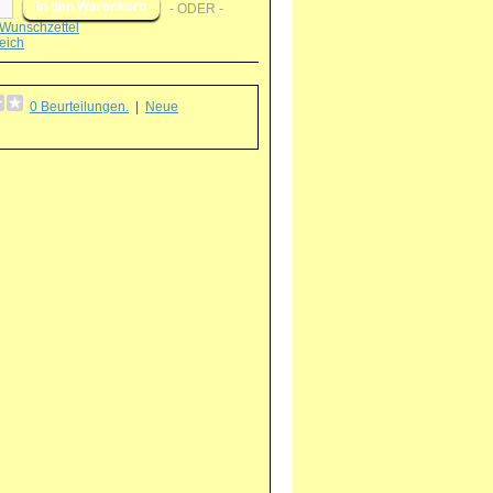
- ODER -
Wunschzettel
eich
0 Beurteilungen.
|
Neue
g