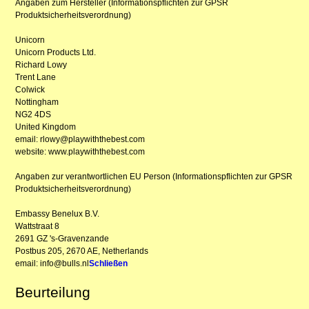
Angaben zum Hersteller (Informationspflichten zur GPSR
Produktsicherheitsverordnung)
Unicorn
Unicorn Products Ltd.
Richard Lowy
Trent Lane
Colwick
Nottingham
NG2 4DS
United Kingdom
email: rlowy@playwiththebest.com
website: www.playwiththebest.com
Angaben zur verantwortlichen EU Person (Informationspflichten zur GPSR
Produktsicherheitsverordnung)
Embassy Benelux B.V.
Wattstraat 8
2691 GZ 's-Gravenzande
Postbus 205, 2670 AE, Netherlands
email: info@bulls.nl
Schließen
Beurteilung