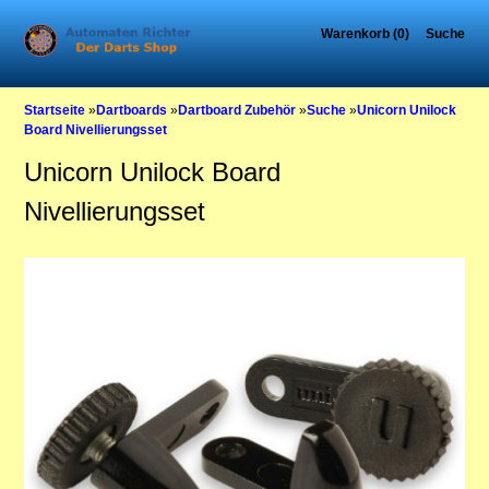
Warenkorb (0)
Suche
Startseite
»
Dartboards
»
Dartboard Zubehör
»
Suche
»
Unicorn Unilock
Board Nivellierungsset
Unicorn Unilock Board
Nivellierungsset