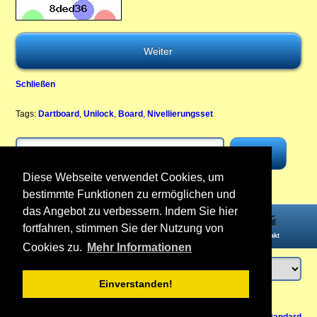
Schließen
Tags:
Dartboard
,
Unilock
,
Board
,
Nivellierungsset
Diese Webseite verwendet Cookies, um
bestimmte Funktionen zu ermöglichen und
das Angebot zu verbessern. Indem Sie hier
fortfahren, stimmen Sie der Nutzung von
Startseite
Informationen
Konto
Kontakt
Cookies zu.
Mehr Informationen
Einverstanden!
Anmelden
oder
Konto erstellen
Zurück nach oben
Vertrag widerrufen
Ansicht Mobil /
Standard