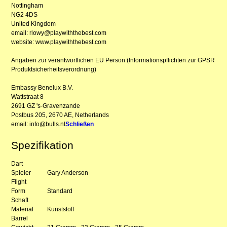
Nottingham
NG2 4DS
United Kingdom
email: rlowy@playwiththebest.com
website: www.playwiththebest.com
Angaben zur verantwortlichen EU Person (Informationspflichten zur GPSR
Produktsicherheitsverordnung)
Embassy Benelux B.V.
Wattstraat 8
2691 GZ 's-Gravenzande
Postbus 205, 2670 AE, Netherlands
email: info@bulls.nl
Schließen
Spezifikation
Dart
Spieler
Gary Anderson
Flight
Form
Standard
Schaft
Material
Kunststoff
Barrel