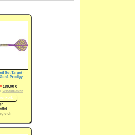
eil Set Target -
r Gen1 Prodigy
**
189,00 €
l.
Versandkosten
en
ttel
rgleich