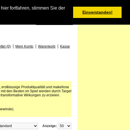
Warenkorb
er fortfahren, stimmen Sie der
Einverstanden!
0 Produkt(e) - 0,00 €
Deutsch
: +49 (0) 373 46 - 15 52
tel (0)
Mein Konto
Warenkorb
Kasse
n, erstklassige Produktqualität und makellose
mit den Besten im Spiel werden durch Target
 transformative Wirkungen zu erzielen.
Gewinde).
Anzeige: