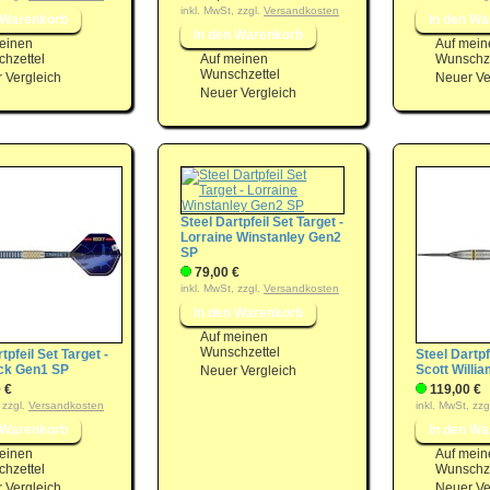
inkl. MwSt, zzgl.
Versandkosten
einen
Auf mein
hzettel
Auf meinen
Wunschze
Wunschzettel
 Vergleich
Neuer Ve
Neuer Vergleich
Steel Dartpfeil Set Target -
Lorraine Winstanley Gen2
SP
79,00 €
inkl. MwSt, zzgl.
Versandkosten
Auf meinen
Wunschzettel
tpfeil Set Target -
Steel Dartpf
ck Gen1 SP
Scott Willi
Neuer Vergleich
 €
119,00 €
 zzgl.
Versandkosten
inkl. MwSt, zzg
einen
Auf mein
hzettel
Wunschze
 Vergleich
Neuer Ve