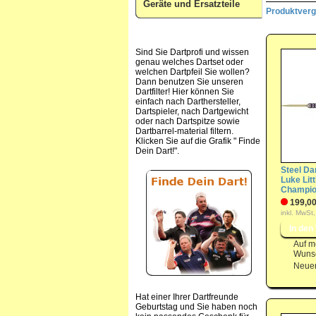
Geräte und Ersatzteile
Produktvergl
Sind Sie Dartprofi und wissen
genau welches Dartset oder
welchen Dartpfeil Sie wollen?
Dann benutzen Sie unseren
Dartfilter! Hier können Sie
einfach nach Darthersteller,
Dartspieler, nach Dartgewicht
oder nach Dartspitze sowie
Dartbarrel-material filtern.
Klicken Sie auf die Grafik " Finde
Dein Dart!".
Steel Dar
Luke Litt
Champion
199,00
inkl. MwSt,
Auf m
Wunsc
Neuer
Hat einer Ihrer Dartfreunde
Geburtstag und Sie haben noch