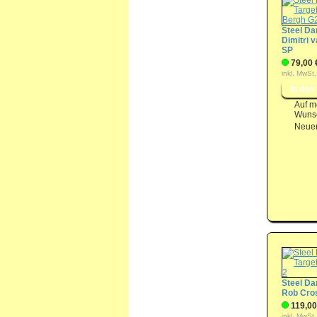
Steel Dar
Dimitri 
SP
79,00 
inkl. MwSt,
Auf m
Wunsc
Neuer
Steel Dar
Rob Cro
119,00
inkl. MwSt,