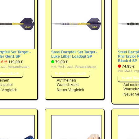
tpfeil Set Target -
Steel Dartpfeil Set Target -
Steel Dartpf
tler Gen1 SP
Luke Littler Loadout SP
Phil Taylor
Black 4 SP
 € **
119,00 €
79,00 €
74,95 €
 zzgl.
Versandkosten
inkl. MwSt, zzgl.
Versandkosten
inkl. MwSt, zzg
einen
Auf meinen
hzettel
Wunschzettel
Auf mein
Wunschze
 Vergleich
Neuer Vergleich
Neuer Ve