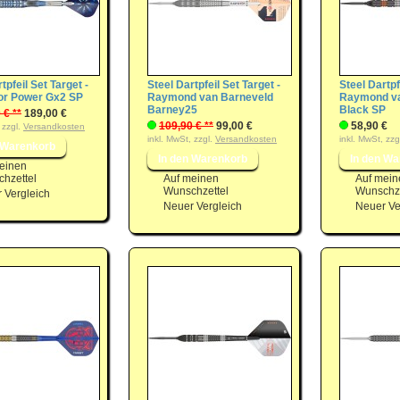
tpfeil Set Target -
Steel Dartpfeil Set Target -
Steel Dartpf
lor Power Gx2 SP
Raymond van Barneveld
Raymond va
Barney25
Black SP
 € **
189,00 €
109,90 € **
99,00 €
58,90 €
 zzgl.
Versandkosten
inkl. MwSt, zzgl.
Versandkosten
inkl. MwSt, zzg
einen
hzettel
Auf meinen
Auf mein
Wunschzettel
Wunschze
 Vergleich
Neuer Vergleich
Neuer Ve