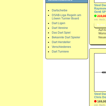
Steel Dar
Raymond
Dartscheibe
Gen6 SP
DSAB-Liga Regeln am
219,00
Löwen Turnier Board
inkl. MwSt,
Dart Ligen
Dart Vereine
Auf m
Das Dart Spiel
Wunsc
Bekannte Dart Spieler
Neuer
Dart Hersteller
Verschiedenes
Dart Turniere
Steel Dar
Chris D
169,00
inkl. MwSt,