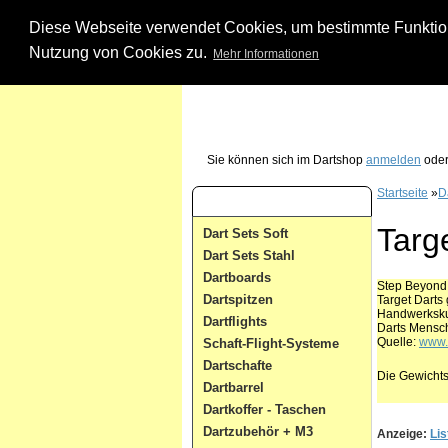
Diese Webseite verwendet Cookies, um bestimmte Funktione
Nutzung von Cookies zu.
Mehr Informationen
Unsere Dartshop Hotline - rufen Sie uns ein
Sie können sich im Dartshop
anmelden
oder
Startseite
»
D
Dart Kategorien
Targ
Dart Sets Soft
Dart Sets Stahl
Dartboards
Step Beyond
Dartspitzen
Target Darts 
Handwerkskun
Dartflights
Darts Mensch
Quelle:
www.t
Schaft-Flight-Systeme
Dartschafte
Die Gewichts
Dartbarrel
Dartkoffer - Taschen
Dartzubehör + M3
Anzeige:
Lis