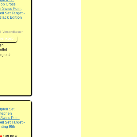
eil Set Target -
lack Edition
l.
Versandkosten
en
ttel
rgleich
eil Set Target -
nting 95k
**
149,00 €