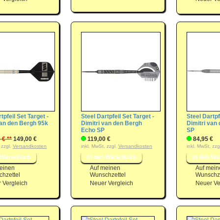
tpfeil Set Target -
Steel Dartpfeil Set Target -
Steel Dartpf
van den Bergh 95k
Dimitri van den Bergh
Dimitri van
Echo SP
SP
 € **
149,00 €
119,00 €
84,95 €
 zzgl.
Versandkosten
inkl. MwSt, zzgl.
Versandkosten
inkl. MwSt, zzg
einen
Auf meinen
Auf mein
hzettel
Wunschzettel
Wunschze
 Vergleich
Neuer Vergleich
Neuer Ve