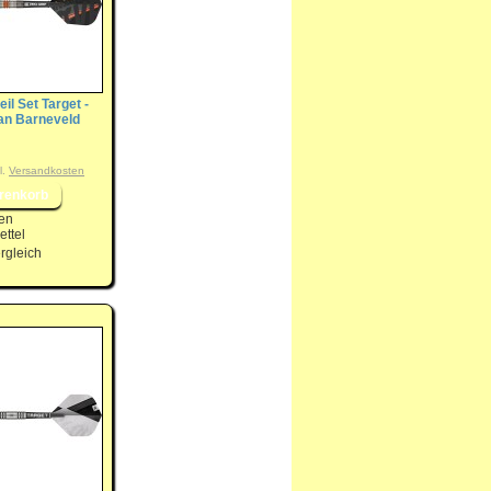
eil Set Target -
n Barneveld
l.
Versandkosten
en
ttel
rgleich