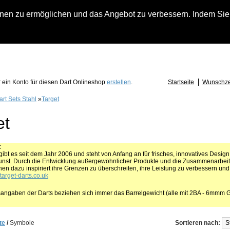
n zu ermöglichen und das Angebot zu verbessern. Indem Sie hi
fach an falls Sie Fragen zu Löwendart-Automaten, zu Darts oder Dartzubehör haben
 ein Konto für diesen Dart Onlineshop
erstellen
.
Startseite
Wunschzet
art Sets Stahl
»
Target
et
:
gibt es seit dem Jahr 2006 und steht von Anfang an für frisches, innovatives Desig
st. Durch die Entwicklung außergewöhnlicher Produkte und die Zusammenarbeit 
en dazu inspiriert ihre Grenzen zu überschreiten, ihre Leistung zu verbessern und
arget-darts.co.uk
angaben der Darts beziehen sich immer das Barrelgewicht (alle mit 2BA - 6mmm 
te
/
Symbole
Sortieren nach: