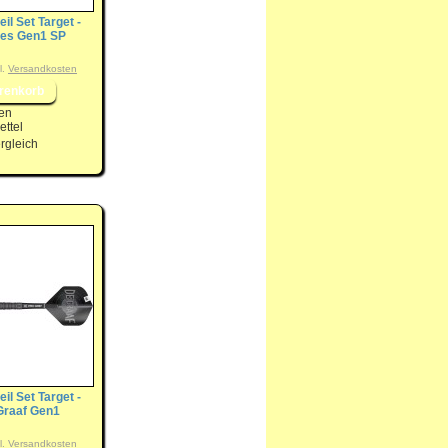
eil Set Target -
es Gen1 SP
l.
Versandkosten
en
ttel
rgleich
eil Set Target -
Graaf Gen1
l.
Versandkosten