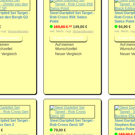
tpfeil Set Target -
Steel Dartpfeil Set Target -
Steel Dartpf
van den Bergh G2
Rob Cross 95K Swiss
Rob Cross B
Point
Swiss Point
€
169,00 € **
149,00 €
94,90 €
 zzgl.
Versandkosten
inkl. MwSt, zzgl.
Versandkosten
inkl. MwSt, zzg
einen
Auf meinen
Auf mein
hzettel
Wunschzettel
Wunschze
 Vergleich
Neuer Vergleich
Neuer Ve
tpfeil Set Target -
Steel Dartpfeil Set Target -
Steel Dartpf
ss Gen 2
Rob Cross Gen1 SP
Stephen Bu
Swiss Point
 €
79,00 €
169,00 € 
 zzgl.
Versandkosten
inkl. MwSt, zzgl.
Versandkosten