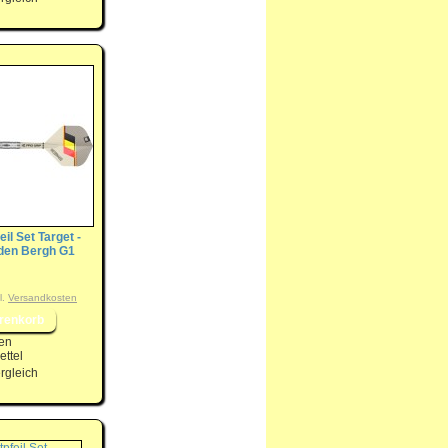
eil Set Target -
 den Bergh G1
l.
Versandkosten
en
ttel
rgleich