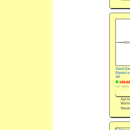
Steel Dar
Dimitri 
SP
169,00
inkl. MwSt,
Auf m
Wunsc
Neuer