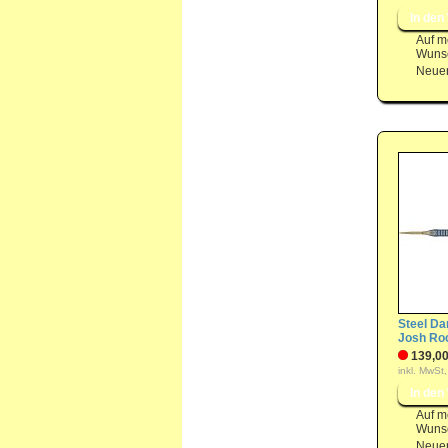
Auf m
Wunsc
Neuer
Steel Dar
Josh Ro
139,00
inkl. MwSt,
Auf m
Wunsc
Neuer