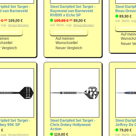
tpfeil Set Target -
Steel Dartpfeil Set Target -
Steel Dartpf
 van Barneveld
Raymond van Barneveld
Beau Greav
RVB95 x Echo SP
89,90 €
 € **
169,00 €
109,95 € **
89,00 €
inkl. MwSt, zzg
 zzgl.
Versandkosten
inkl. MwSt, zzgl.
Versandkosten
Auf mein
einen
Auf meinen
Wunschze
hzettel
Wunschzettel
Neuer Ve
 Vergleich
Neuer Vergleich
tpfeil Set Target -
Steel Dartpfeil Set Target -
Steel Dartpf
obey 95K SP
Chris Dobey Hollywood
Jeffrey De 
Action
 €
79,00 €
119,00 €
 zzgl.
Versandkosten
inkl. MwSt, zzg