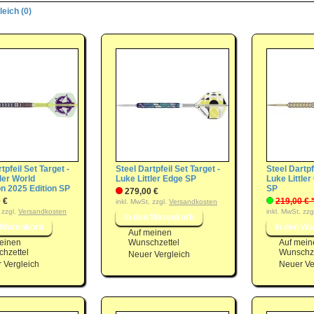
eich (0)
tpfeil Set Target -
Steel Dartpfeil Set Target -
Steel Dartpf
ler World
Luke Littler Edge SP
Luke Little
 2025 Edition SP
SP
279,00 €
 €
219,00 € 
inkl. MwSt, zzgl.
Versandkosten
 zzgl.
Versandkosten
inkl. MwSt, zzg
Auf meinen
einen
Wunschzettel
Auf mein
hzettel
Wunschze
Neuer Vergleich
 Vergleich
Neuer Ve