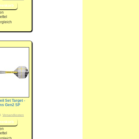
en
ttel
rgleich
eil Set Target -
ams Gen2 SP
l.
Versandkosten
en
ttel
rgleich