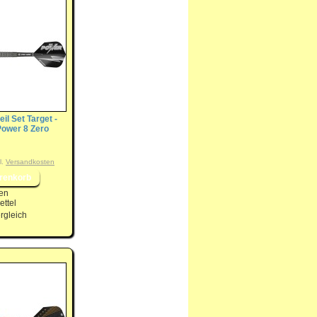
eil Set Target -
 Power 8 Zero
l.
Versandkosten
en
ttel
rgleich