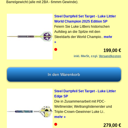
Barrelgewicht (alle mit 2BA - 6mmm Gewinde).
Steel Dartpfeil Set Target - Luke Littler
World Champion 2025 Edition SP
Feiern Sie Luke Littlers historischen
Aufstieg an die Spitze mit den
Steeldarts der World Champio..
mehr
»
199,00 €
inkl. MwSt, zzgl.
Versandkosten
Steel Dartpfeil Set Target - Luke Littler
Edge SP
Die in Zusammenarbeit mit PDC-
Weltmeister, Weltranglistenerster und
Triple-Crown-Gewinner Luke Li..
mehr »
279,00 €