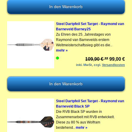
Steel Dartpfeil Set Target - Raymond van
Barneveld Barney25
Zu Ehren des 25. Jahrestages von
Raymond van Barnevelds erstem
Weltmeisterschaftssieg gibt es die..
mehr »
109,90 € **
99,00 €
inkl. MwSt, zzgl.
Versandkosten
Steel Dartpfeil Set Target - Raymond van
Barneveld Black SP
Die RVB Black SP wurden in
Zusammenarbeit mit RVB entwickelt.
Diese zu 80 % aus Wolfram
bestehend..
mehr »