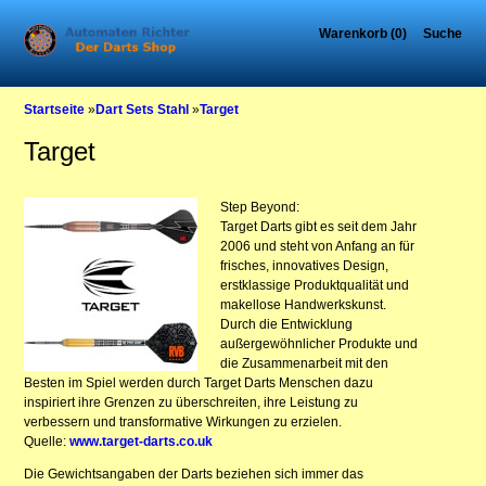
Warenkorb (0)
Suche
Startseite
»
Dart Sets Stahl
»
Target
Target
Step Beyond:
Target Darts gibt es seit dem Jahr
2006 und steht von Anfang an für
frisches, innovatives Design,
erstklassige Produktqualität und
makellose Handwerkskunst.
Durch die Entwicklung
außergewöhnlicher Produkte und
die Zusammenarbeit mit den
Besten im Spiel werden durch Target Darts Menschen dazu
inspiriert ihre Grenzen zu überschreiten, ihre Leistung zu
verbessern und transformative Wirkungen zu erzielen.
Quelle:
www.target-darts.co.uk
Die Gewichtsangaben der Darts beziehen sich immer das