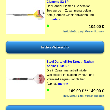
Clemens G2 SP
Der Gabriel Clemens Generation
Two wurde in Zusammenarbeit mit
dem „German Giant“ entworfen und
h..
mehr »
104,00 €
inkl. MwSt, zzgl.
Versandkosten
Steel Dartpfeil Set Target - Nathan
Aspinall 95k SP
Die in Zusammenarbeit mit dem
Weltmeister im Matchplay 2023 und
Premier-League-Star Nathan
Aspina..
mehr »
169,00 € **
149,00 €
inkl. MwSt, zzgl.
Versandkosten