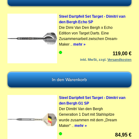
Steel Dartpfeil Set Target - Dimitri van
den Bergh Echo SP
Die Dimi Van Den Bergh x Echo
Edition von Target Darts. Eine
Zusammenarbeit zwischen Dream-
Maker ..
mehr »
119,00 €
inkl. MwSt, zzgl.
Versandkosten
Steel Dartpfeil Set Target - Dimitri van
den Bergh G1 SP
Der Dimitri Van den Bergh
Generation 1 Dart mit Stahlspitze
wurde zusammen mit dem „Dream
Maker“ ..
mehr »
84,95 €