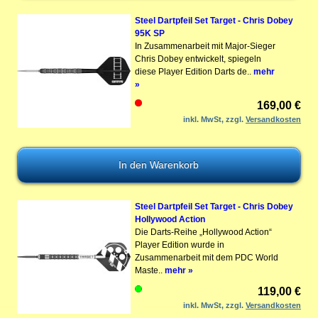
Steel Dartpfeil Set Target - Chris Dobey
95K SP
In Zusammenarbeit mit Major-Sieger
Chris Dobey entwickelt, spiegeln
diese Player Edition Darts de..
mehr
»
169,00 €
inkl. MwSt, zzgl.
Versandkosten
Steel Dartpfeil Set Target - Chris Dobey
Hollywood Action
Die Darts-Reihe „Hollywood Action“
Player Edition wurde in
Zusammenarbeit mit dem PDC World
Maste..
mehr »
119,00 €
inkl. MwSt, zzgl.
Versandkosten