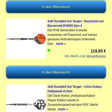
Soft Dartpfeil Set Target - Raymond van
Barneveld RVB95 Gen 4
Die RVB Generation 4 wurde
zusammen mit Raymond und seinen
genauen Anforderungen entwickelt.
Das ..
mehr »
119,95 €
inkl. MwSt, zzgl.
Versandkosten
Soft Dartpfeil Set Target - Chris Dobey
Hollywood Action
Die Darts-Reihe „Hollywood Action“
Player Edition wurde in
Zusammenarbeit mit dem PDC World
Maste..
mehr »