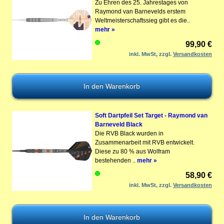
Zu Ehren des 25. Jahrestages von
Raymond van Barnevelds erstem
Weltmeisterschaftssieg gibt es die..
mehr »
99,90 €
inkl. MwSt, zzgl.
Versandkosten
Soft Dartpfeil Set Target - Raymond van
Barneveld Black
Die RVB Black wurden in
Zusammenarbeit mit RVB entwickelt.
Diese zu 80 % aus Wolfram
bestehenden ..
mehr »
58,90 €
inkl. MwSt, zzgl.
Versandkosten