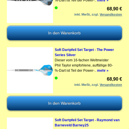
%-Dart ist Teil der Power-..
mehr »
68,90 €
inkl. MwSt, zzgl.
Versandkosten
Soft Dartpfeil Set Target - The Power
Series Silver
Dieser vom 16-fachen Weltmeister
Phil Taylor empfohlene, auffällige 80-
%-Dart ist Teil der Power-..
mehr »
68,90 €
inkl. MwSt, zzgl.
Versandkosten
Soft Dartpfeil Set Target - Raymond van
Barneveld Barney25