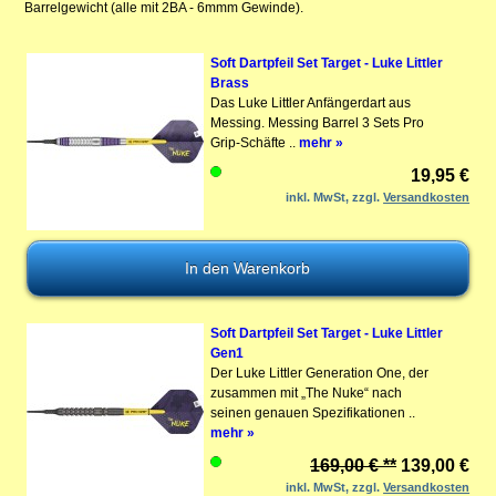
Barrelgewicht (alle mit 2BA - 6mmm Gewinde).
Soft Dartpfeil Set Target - Luke Littler
Brass
Das Luke Littler Anfängerdart aus
Messing. Messing Barrel 3 Sets Pro
Grip-Schäfte ..
mehr »
19,95 €
inkl. MwSt, zzgl.
Versandkosten
Soft Dartpfeil Set Target - Luke Littler
Gen1
Der Luke Littler Generation One, der
zusammen mit „The Nuke“ nach
seinen genauen Spezifikationen ..
mehr »
169,00 € **
139,00 €
inkl. MwSt, zzgl.
Versandkosten