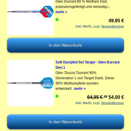
Glen Durrant 80 % Wolfram Dart,
präzisionsgefertigt und vielseitig i..
mehr »
49,95 €
inkl. MwSt, zzgl.
Versandkosten
Soft Dartpfeil Set Target - Glen Durrant
Gen 1
Glen 'Duzza' Durrant 90%
Generation 1 von Target Darts. Diese
90% Wolframpfeile wurden
entwickelt..
mehr »
64,95 € **
54,00 €
inkl. MwSt, zzgl.
Versandkosten