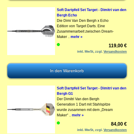
Soft Dartpfeil Set Target - Dimitri van den
Bergh Echo
Die Dimi Van Den Bergh x Echo
Edition von Target Darts. Eine
Zusammenarbeit zwischen Dream-
Maker ..
mehr »
119,00 €
inkl. MwSt, zzgl.
Versandkosten
Soft Dartpfeil Set Target - Dimitri van den
Bergh G1
Der Dimitri Van den Bergh
Generation 1 Dart mit Stahlspitze
wurde zusammen mit dem „Dream
Maker“ ..
mehr »
84,00 €
inkl. MwSt, zzgl.
Versandkosten