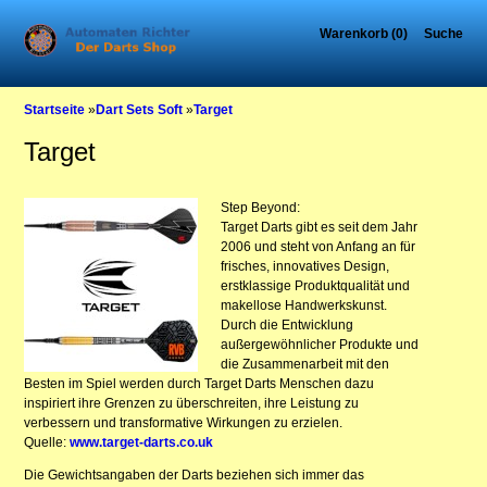
Warenkorb (0)
Suche
Startseite
»
Dart Sets Soft
»
Target
Target
Step Beyond:
Target Darts gibt es seit dem Jahr
2006 und steht von Anfang an für
frisches, innovatives Design,
erstklassige Produktqualität und
makellose Handwerkskunst.
Durch die Entwicklung
außergewöhnlicher Produkte und
die Zusammenarbeit mit den
Besten im Spiel werden durch Target Darts Menschen dazu
inspiriert ihre Grenzen zu überschreiten, ihre Leistung zu
verbessern und transformative Wirkungen zu erzielen.
Quelle:
www.target-darts.co.uk
Die Gewichtsangaben der Darts beziehen sich immer das